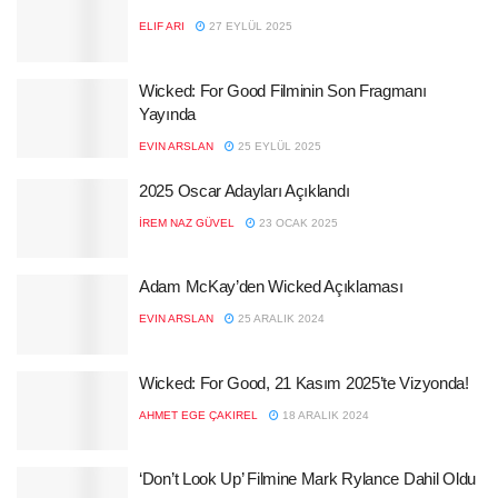
ELIF ARI
27 EYLÜL 2025
Wicked: For Good Filminin Son Fragmanı
Yayında
EVIN ARSLAN
25 EYLÜL 2025
2025 Oscar Adayları Açıklandı
İREM NAZ GÜVEL
23 OCAK 2025
Adam McKay’den Wicked Açıklaması
EVIN ARSLAN
25 ARALIK 2024
Wicked: For Good, 21 Kasım 2025’te Vizyonda!
AHMET EGE ÇAKIREL
18 ARALIK 2024
‘Don’t Look Up’ Filmine Mark Rylance Dahil Oldu