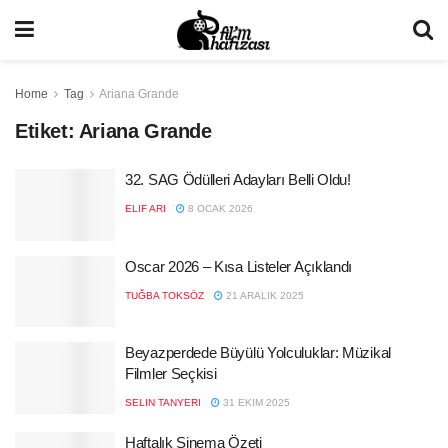
Home
Tag
Ariana Grande
Etiket:
Ariana Grande
32. SAG Ödülleri Adayları Belli Oldu!
ELIF ARI
8 OCAK 2026
Oscar 2026 – Kısa Listeler Açıklandı
TUĞBA TOKSÖZ
21 ARALIK 2025
Beyazperdede Büyülü Yolculuklar: Müzikal
Filmler Seçkisi
SELIN TANYERI
31 EKIM 2025
Haftalık Sinema Özeti