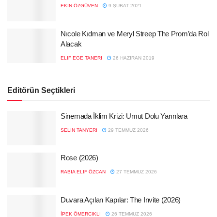
EKIN ÖZGÜVEN
9 ŞUBAT 2021
Nıcole Kıdman ve Meryl Streep The Prom’da Rol
Alacak
ELIF EGE TANERI
26 HAZIRAN 2019
Editörün Seçtikleri
Sinemada İklim Krizi: Umut Dolu Yarınlara
SELIN TANYERI
29 TEMMUZ 2026
Rose (2026)
RABIA ELIF ÖZCAN
27 TEMMUZ 2026
Duvara Açılan Kapılar: The Invite (2026)
İPEK ÖMERCIKLI
26 TEMMUZ 2026