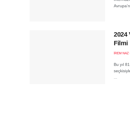
Avrupa’nı
2024 
Filmi
İREM NAZ
Bu yıl 8
seçkisiyl
...