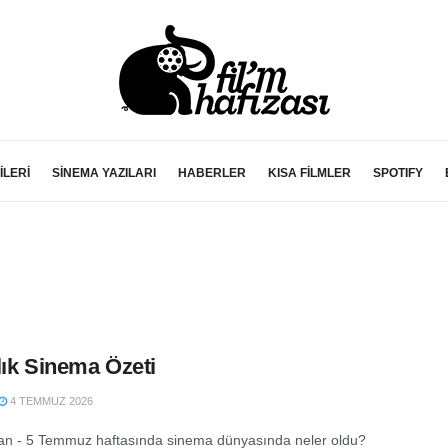
İLERİ
SİNEMA YAZILARI
HABERLER
KISA FİLMLER
SPOTIFY
lık Sinema Özeti
4 TEMMUZ 2026
an - 5 Temmuz haftasında sinema dünyasında neler oldu?