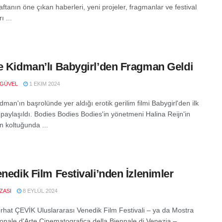
tanın öne çıkan haberleri, yeni projeler, fragmanlar ve festival
ı ...
e Kidman’lı Babygirl’den Fragman Geldi
 GÜVEL
1 EKIM 2024
dman'ın başrolünde yer aldığı erotik gerilim filmi Babygirl'den ilk
paylaşıldı. Bodies Bodies Bodies'in yönetmeni Halina Reijn'in
 koltuğunda ...
enedik Film Festivali’nden İzlenimler
IZASI
8 EYLÜL 2024
rhat ÇEVİK Uluslararası Venedik Film Festivali – ya da Mostra
ionale d'Arte Cinematografica della Biennale di Venezia –