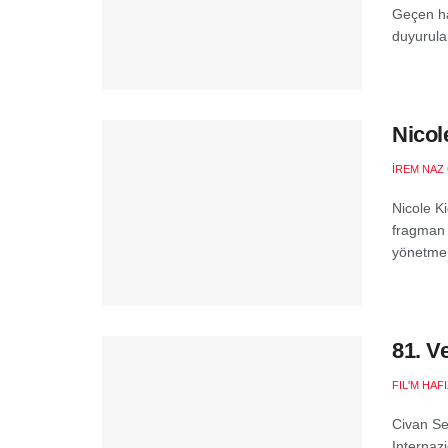
Geçen haf
duyurular
Nicol
İREM NAZ
Nicole Ki
fragman 
yönetmen
81. V
FIL'M HAF
Civan Se
Internaz