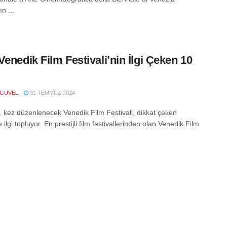
n ...
Venedik Film Festivali’nin İlgi Çeken 10
 GÜVEL
31 TEMMUZ 2024
1. kez düzenlenecek Venedik Film Festivali, dikkat çeken
e ilgi topluyor. En prestijli film festivallerinden olan Venedik Film