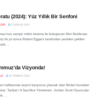
ratu (2024): Yüz Yıllık Bir Senfoni
UZER
27 ARALIK 2024
nau’nun vampir mitini sinema ile buluşturan filmi Nosferatu
yüz iki yıl sonra Robert Eggers tarafından yeniden çekilen
yla ...
mmuz’da Vizyonda!
VUZ
18 TEMMUZ 2024
on haftasında seyirci karşısına çıkacak olan filmleri buradan
siniz: Tarikat / A Sacrifice Yönetmen: Jordan Scott Oyuncular:
k, ...