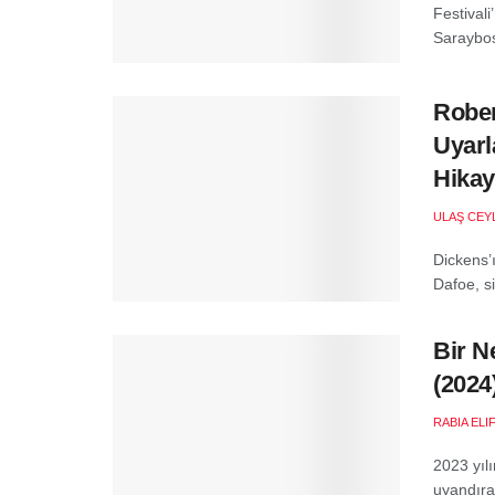
Festival
Saraybos
Rober
Uyarl
Hikay
ULAŞ CEY
Dickens’
Dafoe, si
Bir N
(2024
RABIA ELI
2023 yıl
uyandıra