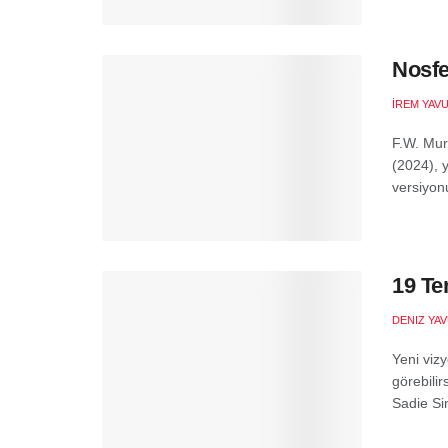
Nosfe
İREM YAV
F.W. Mur
(2024), 
versiyonu
19 Te
DENIZ YA
Yeni vizy
görebilir
Sadie Sin