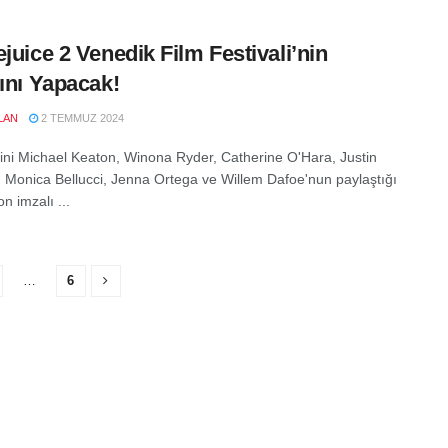
ejuice 2 Venedik Film Festivali’nin
şını Yapacak!
LAN
2 TEMMUZ 2024
rini Michael Keaton, Winona Ryder, Catherine O'Hara, Justin
 Monica Bellucci, Jenna Ortega ve Willem Dafoe'nun paylaştığı
n imzalı ...
…
6