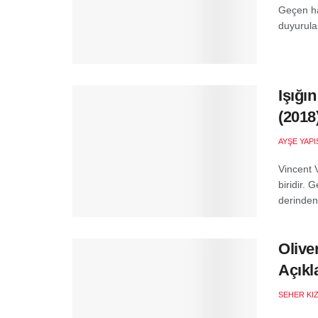
Geçen haf
duyurular
Işığı
(2018
AYŞE YAPI
Vincent 
biridir. 
derinden e
Olive
Açıkl
SEHER KI