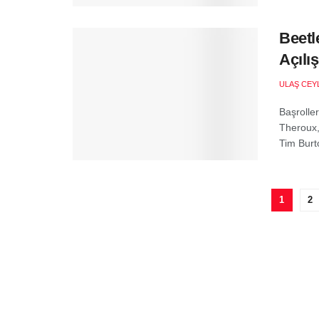
Beetl
Açılı
ULAŞ CEY
Başrolle
Theroux,
Tim Burto
1
2