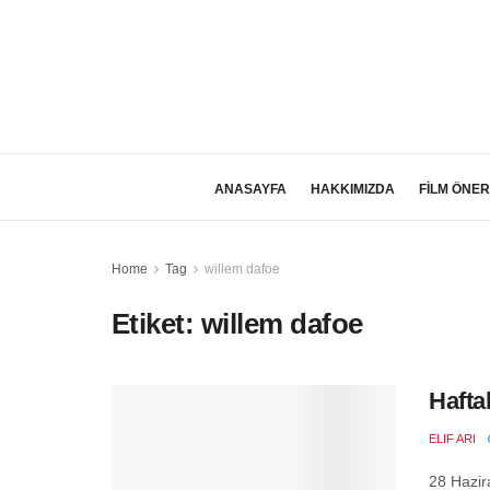
ANASAYFA
HAKKIMIZDA
FİLM ÖNER
Home
Tag
willem dafoe
Etiket:
willem dafoe
Hafta
ELIF ARI
28 Hazir