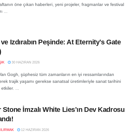
tanın öne çıkan haberleri, yeni projeler, fragmanlar ve festival
ı ...
n ve Izdırabın Peşinde: At Eternity’s Gate
)
ŞIK
30 HAZIRAN 2026
Van Gogh, şüphesiz tüm zamanların en iyi ressamlarından
Gerek trajik yaşamı gerekse sanatsal üretimleriyle sanat tarihini
tkiler. ...
r Stone İmzalı White Lies’ın Dev Kadrosu
andı!
ZILIRMAK
12 HAZIRAN 2026