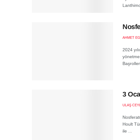
Lanthimos
Nosfe
AHMET EG
2024 yılı
yönetmen
Başroller
3 Oca
ULAŞ CEY
Nosferat
Hoult Tü
ile ...