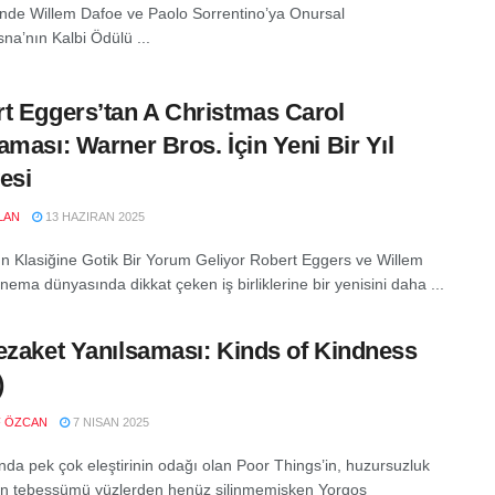
i’nde Willem Dafoe ve Paolo Sorrentino’ya Onursal
na’nın Kalbi Ödülü ...
t Eggers’tan A Christmas Carol
aması: Warner Bros. İçin Yeni Bir Yıl
esi
LAN
13 HAZIRAN 2025
ın Klasiğine Gotik Bir Yorum Geliyor Robert Eggers ve Willem
nema dünyasında dikkat çeken iş birliklerine bir yenisini daha ...
ezaket Yanılsaması: Kinds of Kindness
)
F ÖZCAN
7 NISAN 2025
ında pek çok eleştirinin odağı olan Poor Things’in, huzursuzluk
n tebessümü yüzlerden henüz silinmemişken Yorgos