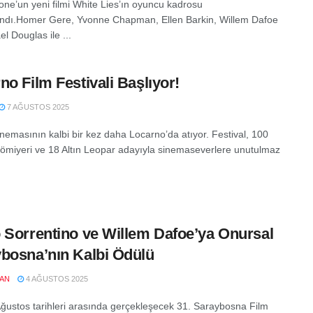
tone’un yeni filmi White Lies’ın oyuncu kadrosu
dı.Homer Gere, Yvonne Chapman, Ellen Barkin, Willem Dafoe
l Douglas ile ...
no Film Festivali Başlıyor!
7 AĞUSTOS 2025
nemasının kalbi bir kez daha Locarno’da atıyor. Festival, 100
ömiyeri ve 18 Altın Leopar adayıyla sinemaseverlere unutulmaz
 Sorrentino ve Willem Dafoe’ya Onursal
bosna’nın Kalbi Ödülü
LAN
4 AĞUSTOS 2025
Ağustos tarihleri arasında gerçekleşecek 31. Saraybosna Film