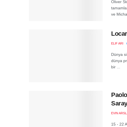
Oliver S
tamamlan
ve Michae
Locar
ELIF ARI
Dünya si
dünya pr
bir ...
Paolo
Saray
EVIN ARS
15 - 22 