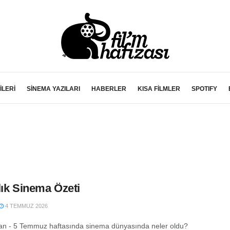
İLERİ
SİNEMA YAZILARI
HABERLER
KISA FİLMLER
SPOTIFY
lık Sinema Özeti
4 TEMMUZ 2026
an - 5 Temmuz haftasında sinema dünyasında neler oldu?