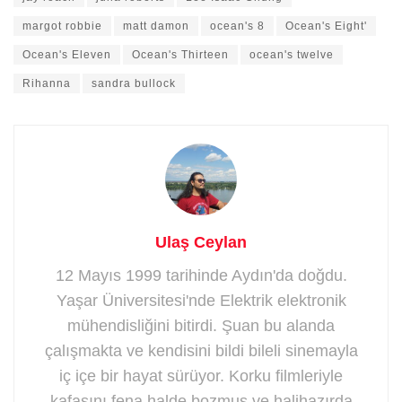
margot robbie
matt damon
ocean's 8
Ocean's Eight'
Ocean's Eleven
Ocean's Thirteen
ocean's twelve
Rihanna
sandra bullock
Ulaş Ceylan
12 Mayıs 1999 tarihinde Aydın'da doğdu.
Yaşar Üniversitesi'nde Elektrik elektronik
mühendisliğini bitirdi. Şuan bu alanda
çalışmakta ve kendisini bildi bileli sinemayla
iç içe bir hayat sürüyor. Korku filmleriyle
kafasını fena halde bozmuş ve halihazırda