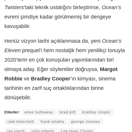
Twisters
’taki teknik ustalığını birleştirirse,
Ocean’s
evreni şimdiye kadar görülmemiş bir dengeye
kavuşabilir.
Henüz vizyon tarihi açıklanmasa da, yeni
Ocean’s
Eleven
prequel’i hem nostaljik hem yenilikçi tonuyla
2020’lerin en çok konuşulan yapımlarından biri
olmaya aday. Eğer söylentiler doğruysa,
Margot
Robbie
ve
Bradley Cooper
’ın kimyası, sinema
tarihinin en zarif suç ortaklıklarından birine
dönüşebilir.
Etiketler:
anne hathaway
brad pitt
bradley cooper
cate blanchett
frank sinatra
george clooney
jay roach
julia roberts
Lee Isaac Chung