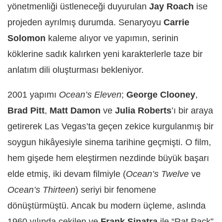
yönetmenliği üstleneceği duyurulan
Jay Roach
ise
projeden ayrılmış durumda. Senaryoyu
Carrie
Solomon
kaleme alıyor ve yapımın, serinin
köklerine sadık kalırken yeni karakterlerle taze bir
anlatım dili oluşturması bekleniyor.
2001 yapımı
Ocean’s Eleven
;
George Clooney
,
Brad Pitt
,
Matt Damon
ve
Julia Roberts
’ı bir araya
getirerek Las Vegas’ta geçen zekice kurgulanmış bir
soygun hikâyesiyle sinema tarihine geçmişti. O film,
hem gişede hem eleştirmen nezdinde büyük başarı
elde etmiş, iki devam filmiyle (
Ocean’s Twelve
ve
Ocean’s Thirteen
) seriyi bir fenomene
dönüştürmüştü. Ancak bu modern üçleme, aslında
1960 yılında çekilen ve
Frank Sinatra
ile “Rat Pack”