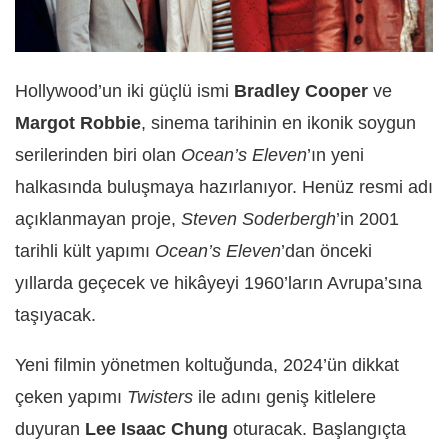
Hollywood’un iki güçlü ismi
Bradley Cooper
ve
Margot Robbie
, sinema tarihinin en ikonik soygun
serilerinden biri olan
Ocean’s Eleven
’ın yeni
halkasında buluşmaya hazırlanıyor. Henüz resmi adı
açıklanmayan proje,
Steven Soderbergh
’in 2001
tarihli kült yapımı
Ocean’s Eleven
’dan önceki
yıllarda geçecek ve hikâyeyi 1960’ların Avrupa’sına
taşıyacak.
Yeni filmin yönetmen koltuğunda, 2024’ün dikkat
çeken yapımı
Twisters
ile adını geniş kitlelere
duyuran
Lee Isaac Chung
oturacak. Başlangıçta