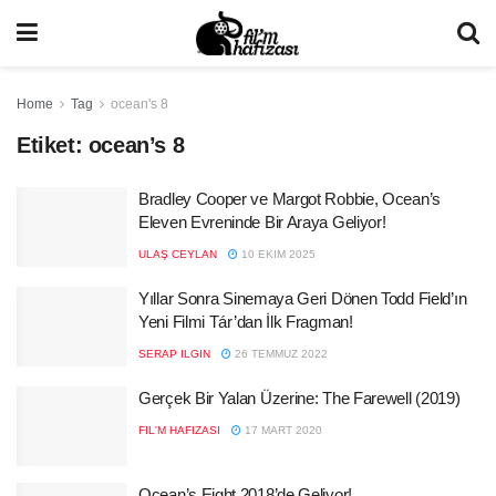
Home
Tag
ocean's 8
Etiket:
ocean’s 8
Bradley Cooper ve Margot Robbie, Ocean’s
Eleven Evreninde Bir Araya Geliyor!
ULAŞ CEYLAN
10 EKIM 2025
Yıllar Sonra Sinemaya Geri Dönen Todd Field’ın
Yeni Filmi Tár’dan İlk Fragman!
SERAP ILGIN
26 TEMMUZ 2022
Gerçek Bir Yalan Üzerine: The Farewell (2019)
FIL'M HAFIZASI
17 MART 2020
Ocean’s Eight 2018’de Geliyor!