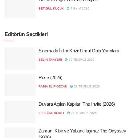
BETIGÜL KÜÇÜK
7 EKIM 2016
Editörün Seçtikleri
Sinemada İklim Krizi: Umut Dolu Yarınlara
SELIN TANYERI
29 TEMMUZ 2026
Rose (2026)
RABIA ELIF ÖZCAN
27 TEMMUZ 2026
Duvara Açılan Kapılar: The Invite (2026)
İPEK ÖMERCIKLI
26 TEMMUZ 2026
Zaman, Kibir ve Yabancılaşma: The Odyssey
(2026)