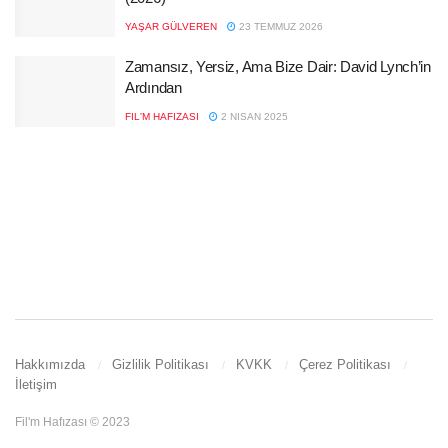
YAŞAR GÜLVEREN
23 TEMMUZ 2026
Zamansız, Yersiz, Ama Bize Dair: David Lynch’in
Ardından
FIL'M HAFIZASI
2 NISAN 2025
Hakkımızda
Gizlilik Politikası
KVKK
Çerez Politikası
İletişim
Fil'm Hafızası © 2023