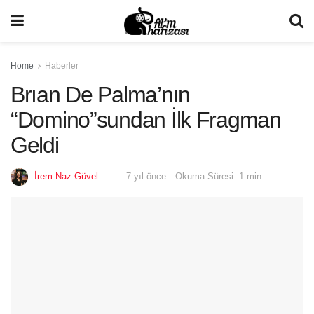
Home
Haberler
Brıan De Palma’nın
“Domino”sundan İlk Fragman
Geldi
İrem Naz Güvel
7 yıl önce
Okuma Süresi: 1 min