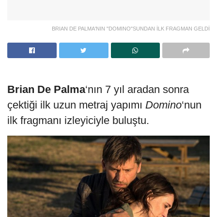
BRIAN DE PALMA'NIN "DOMINO"SUNDAN İLK FRAGMAN GELDİ
Brian De Palma
‘nın 7 yıl aradan sonra
çektiği ilk uzun metraj yapımı
Domino
‘nun
ilk fragmanı izleyiciyle buluştu.