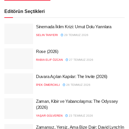
Editörün Seçtikleri
Sinemada İklim Krizi: Umut Dolu Yarınlara
SELIN TANYERI
29 TEMMUZ 2026
Rose (2026)
RABIA ELIF ÖZCAN
27 TEMMUZ 2026
Duvara Açılan Kapılar: The Invite (2026)
İPEK ÖMERCIKLI
26 TEMMUZ 2026
Zaman, Kibir ve Yabancılaşma: The Odyssey
(2026)
YAŞAR GÜLVEREN
23 TEMMUZ 2026
Zamansız, Yersiz, Ama Bize Dair: David Lynch’in