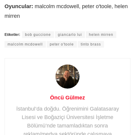
Oyuncular:
malcolm mcdowell, peter o'toole, helen
mirren
Etiketler:
bob guccione
giancarlo lui
helen mirren
malcolm mcdowell
peter o'toole
tinto brass
Öncü Gülmez
İstanbul’da doğdu. Öğrenimini Galatasaray
Lisesi ve Boğaziçi Üniversitesi İşletme
Bölümü’nde tamamladıktan sonra
reklam/medya sektöründe çalışmaya