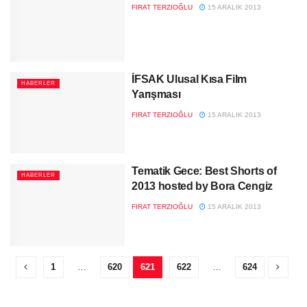
FIRAT TERZIOĞLU
15 ARALIK 2013
İFSAK Ulusal Kısa Film
HABERLER
Yarışması
FIRAT TERZIOĞLU
15 ARALIK 2013
Tematik Gece: Best Shorts of
HABERLER
2013 hosted by Bora Cengiz
FIRAT TERZIOĞLU
15 ARALIK 2013
1
…
620
621
622
…
624