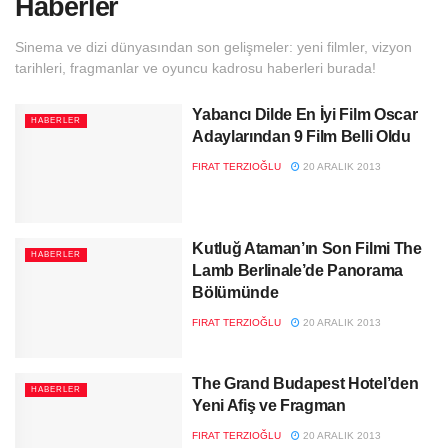
Haberler
Sinema ve dizi dünyasından son gelişmeler: yeni filmler, vizyon
tarihleri, fragmanlar ve oyuncu kadrosu haberleri burada!
Yabancı Dilde En İyi Film Oscar
HABERLER
Adaylarından 9 Film Belli Oldu
FIRAT TERZIOĞLU
20 ARALIK 2013
Kutluğ Ataman’ın Son Filmi The
HABERLER
Lamb Berlinale’de Panorama
Bölümünde
FIRAT TERZIOĞLU
20 ARALIK 2013
The Grand Budapest Hotel’den
HABERLER
Yeni Afiş ve Fragman
FIRAT TERZIOĞLU
20 ARALIK 2013