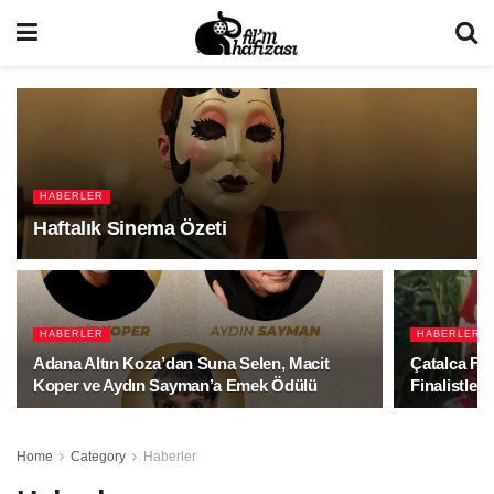
HABERLER
Haftalık Sinema Özeti
HABERLER
HABERLER
Adana Altın Koza’dan Suna Selen, Macit
Çatalca Fil
Koper ve Aydın Sayman’a Emek Ödülü
Finalistleri
Home
Category
Haberler