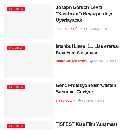
Joseph Gordon-Levitt
HABERLER
”Sandman”i Beyazperdeye
Uyarlayacak
FIRAT TERZIOĞLU
17 ARALIK 2013
İstanbul Lisesi 11. Liselerarası
HABERLER
Kısa Film Yarışması
MERIÇ MELIKE SOFTA
16 ARALIK 2013
Genç Profesyoneller ‘Ofisten
HABERLER
Sahneye‘ Geçiyor
SIBEL ÇOLAK
15 ARALIK 2013
TISFEST Kısa Film Yarışması
HABERLER