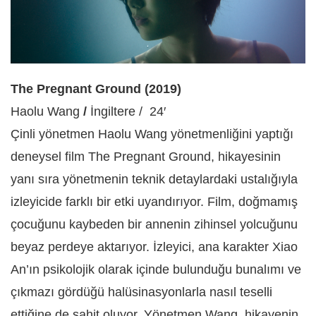
The Pregnant Ground (2019)
Haolu Wang
/
İngiltere / 24′
Çinli yönetmen Haolu Wang yönetmenliğini yaptığı
deneysel film The Pregnant Ground, hikayesinin
yanı sıra yönetmenin teknik detaylardaki ustalığıyla
izleyicide farklı bir etki uyandırıyor. Film, doğmamış
çocuğunu kaybeden bir annenin zihinsel yolcuğunu
beyaz perdeye aktarıyor. İzleyici, ana karakter Xiao
An’ın psikolojik olarak içinde bulunduğu bunalımı ve
çıkmazı gördüğü halüsinasyonlarla nasıl teselli
ettiğine de şahit oluyor. Yönetmen Wang, hikayenin