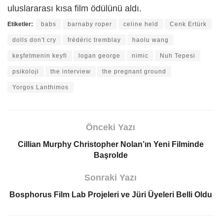
uluslararası kısa film ödülünü aldı.
Etiketler:
babs
barnaby roper
celine held
Cenk Ertürk
dolls don't cry
frédéric tremblay
haolu wang
keşfetmenin keyfi
logan george
nimic
Nuh Tepesi
psikoloji
the interview
the pregnant ground
Yorgos Lanthimos
Önceki Yazı
Cillian Murphy Christopher Nolan’ın Yeni Filminde
Başrolde
Sonraki Yazı
Bosphorus Film Lab Projeleri ve Jüri Üyeleri Belli Oldu