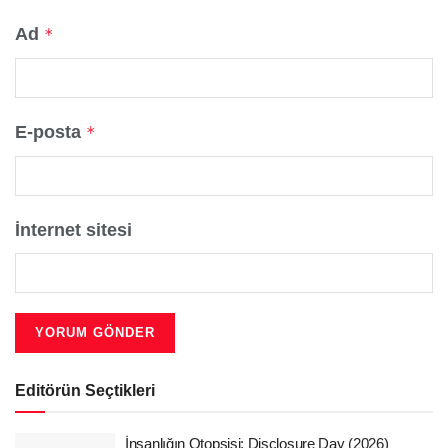
Ad
*
E-posta
*
İnternet sitesi
Editörün Seçtikleri
İnsanlığın Otopsisi: Disclosure Day (2026)