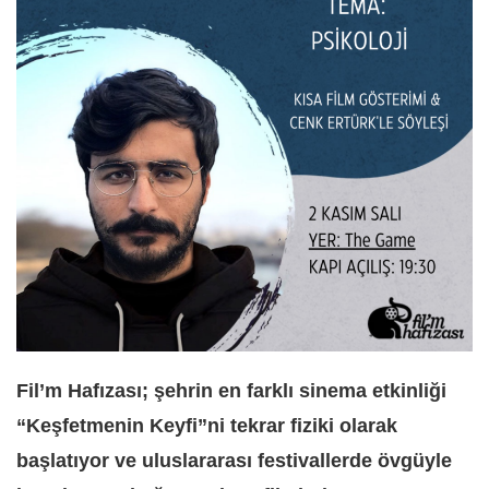
Fil’m Hafızası; şehrin en farklı sinema etkinliği
“Keşfetmenin Keyfi”ni tekrar fiziki olarak
başlatıyor ve uluslararası festivallerde övgüyle