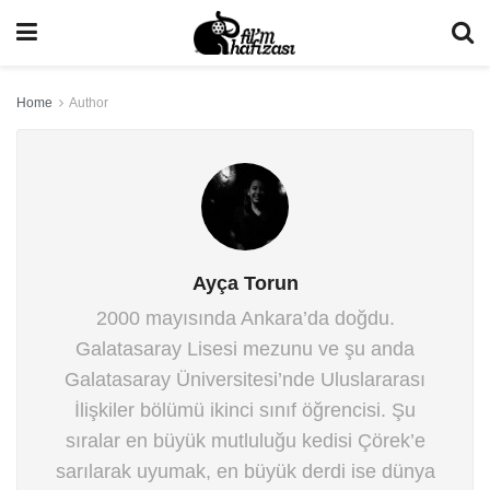
Home
Author
Ayça Torun
2000 mayısında Ankara’da doğdu.
Galatasaray Lisesi mezunu ve şu anda
Galatasaray Üniversitesi’nde Uluslararası
İlişkiler bölümü ikinci sınıf öğrencisi. Şu
sıralar en büyük mutluluğu kedisi Çörek’e
sarılarak uyumak, en büyük derdi ise dünya