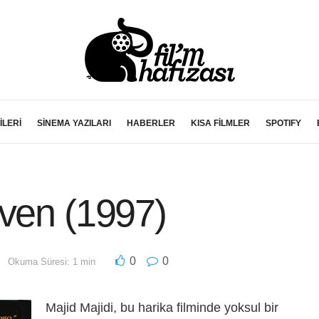
İLERİ
SİNEMA YAZILARI
HABERLER
KISA FİLMLER
SPOTIFY
aven (1997)
0
0
Okuma Süresi: 1 min
Majid Majidi, bu harika filminde yoksul bir