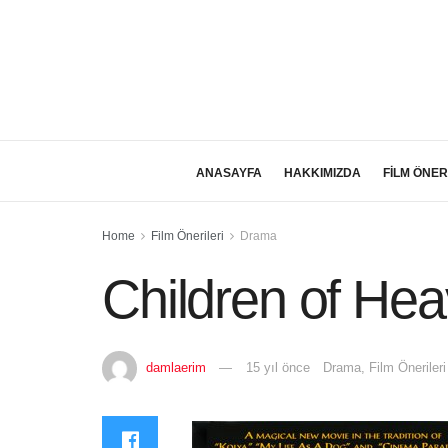
ANASAYFA
HAKKIMIZDA
FİLM ÖNER
Home
Film Önerileri
Drama
Children of He
damlaerim
15 yıl önce
Drama
,
Film Önerileri