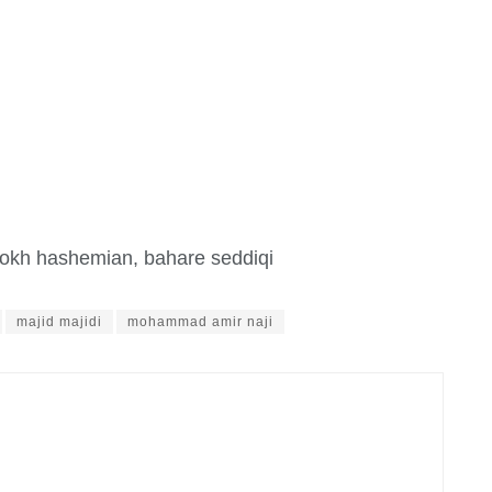
okh hashemian, bahare seddiqi
majid majidi
mohammad amir naji