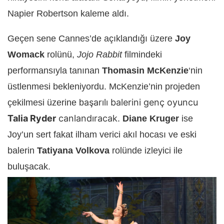
Napier Robertson kaleme aldı.
Geçen sene Cannes’de açıklandığı üzere
Joy
Womack
rolünü,
Jojo Rabbit
filmindeki
performansıyla tanınan
Thomasin McKenzie
‘nin
üstlenmesi bekleniyordu. McKenzie’nin projeden
aşarılı balerini genç oyuncu
çekilmesi üzerine b
Talia Ryder
canlandıracak.
Diane Kruger
ise
Joy’un sert fakat ilham verici akıl hocası ve eski
balerin
Tatiyana Volkova
rolünde izleyici ile
buluşacak.