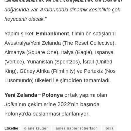
canlandırabilmek ve benimseyebilmek ise Diane’in
doğasında var. Aralarındaki dinamik kesinlikle çok
heyecanlı olacak.
”
Yapım şirketi
Embankment
, filmin ön satışlarını
Avustralya/Yeni Zelanda (The Reset Collective),
Almanya (Square One), İtalya (Eagle), İspanya
(Vertice), Yunanistan (Spentzos), İsrail (United
King), Güney Afrika (Filmfinity) ve Portekiz (Nos
şimdiden
tamamladı.
Lusomundo) ülkeleri ile
Yeni Zelanda – Polonya
ortak yapımı olan
Joika
‘nın çekimlerine 2022’nin başında
Polonya’da başlanması planlanıyor.
Etiketler:
diane kruger
james napier robertson
joika