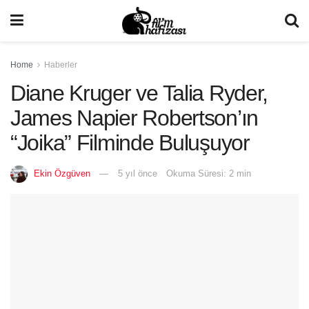
Home
Haberler
Diane Kruger ve Talia Ryder,
James Napier Robertson’ın
“Joika” Filminde Buluşuyor
Ekin Özgüven
5 yıl önce
Okuma Süresi: 2 min