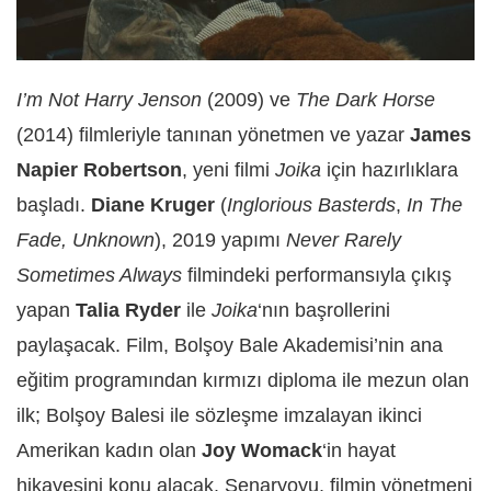
I’m Not Harry Jenson
(2009) ve
The Dark Horse
(2014) filmleriyle tanınan yönetmen ve yazar
James
Napier Robertson
, yeni filmi
Joika
için hazırlıklara
başladı.
Diane Kruger
(
Inglorious Basterds
,
In The
Fade, Unknown
), 2019 yapımı
Never Rarely
Sometimes Always
filmindeki performansıyla çıkış
yapan
Talia Ryder
ile
Joika
‘nın başrollerini
paylaşacak. Film, Bolşoy Bale Akademisi’nin ana
eğitim programından kırmızı diploma ile mezun olan
ilk; Bolşoy Balesi ile sözleşme imzalayan ikinci
Amerikan kadın olan
Joy Womack
‘in hayat
hikayesini konu alacak. Senaryoyu, filmin yönetmeni