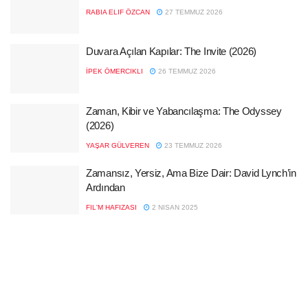
RABIA ELIF ÖZCAN
27 TEMMUZ 2026
Duvara Açılan Kapılar: The Invite (2026)
İPEK ÖMERCIKLI
26 TEMMUZ 2026
Zaman, Kibir ve Yabancılaşma: The Odyssey
(2026)
YAŞAR GÜLVEREN
23 TEMMUZ 2026
Zamansız, Yersiz, Ama Bize Dair: David Lynch’in
Ardından
FIL'M HAFIZASI
2 NISAN 2025