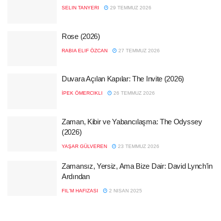
SELIN TANYERI
29 TEMMUZ 2026
Rose (2026)
RABIA ELIF ÖZCAN
27 TEMMUZ 2026
Duvara Açılan Kapılar: The Invite (2026)
İPEK ÖMERCIKLI
26 TEMMUZ 2026
Zaman, Kibir ve Yabancılaşma: The Odyssey
(2026)
YAŞAR GÜLVEREN
23 TEMMUZ 2026
Zamansız, Yersiz, Ama Bize Dair: David Lynch’in
Ardından
FIL'M HAFIZASI
2 NISAN 2025