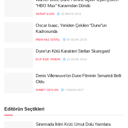
“HBO Max” Kararından Döndü
SERAP ILGIN
18 MAYIS 2021
Oscar Isaac, Yeniden Çekilen “Dune”un
Kadrosunda
İREM NAZ GÜVEL
30 OCAK 2019
Dune’un Kötü Karakteri Stellan Skarsgard
ELIF EGE TANERI
10 OCAK 2019
Denis Villeneuve’ün Dune Filminin Senaristi Belli
Oldu
AHMET CEYLAN
7 NISAN 2017
Editörün Seçtikleri
Sinemada İklim Krizi: Umut Dolu Yarınlara