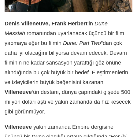
Denis Villeneuve, Frank Herbert
‘in
Dune
Messiah
romanından uyarlanacak üçüncü bir film
yapmaya eğer bu filmin
Dune: Part Two
”dan çok
daha iyi olacağını biliyorsa devam edecek. Devam
filminin ne kadar sansasyon yarattığı göz önüne
alındığında bu çok büyük bir hedef. Eleştirmenlerin
ve izleyicilerin büyük beğenisini kazanan
Villeneuve
‘ün destanı, dünya çapındaki gişede 500
milyon doları aştı ve yakın zamanda da hız kesecek
gibi görünmüyor.
Villeneuve
yakın zamanda Empire dergisine
üçüncü bir
Dune
olasılığı ortaya çıktığında “
Her iki