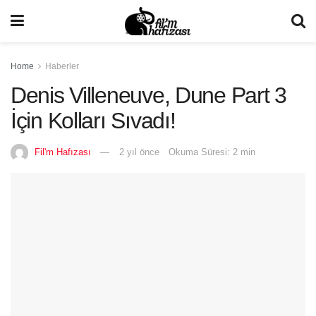
Home
Haberler
Denis Villeneuve, Dune Part 3
İçin Kolları Sıvadı!
Fil'm Hafızası
2 yıl önce
Okuma Süresi: 2 min