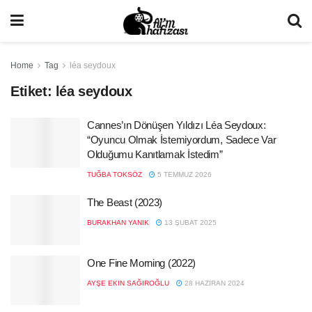
Home
Tag
léa seydoux
Etiket:
léa seydoux
Cannes’ın Dönüşen Yıldızı Léa Seydoux:
“Oyuncu Olmak İstemiyordum, Sadece Var
Olduğumu Kanıtlamak İstedim”
TUĞBA TOKSÖZ
5 TEMMUZ 2026
The Beast (2023)
BURAKHAN YANIK
13 ŞUBAT 2025
One Fine Morning (2022)
AYŞE EKIN SAĞIROĞLU
28 HAZIRAN 2024