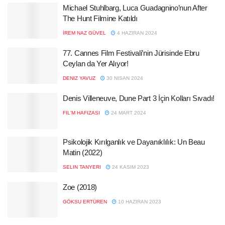
Michael Stuhlbarg, Luca Guadagnino’nun After
The Hunt Filmine Katıldı
İREM NAZ GÜVEL
4 HAZIRAN 2024
77. Cannes Film Festivali’nin Jürisinde Ebru
Ceylan da Yer Alıyor!
DENIZ YAVUZ
30 NISAN 2024
Denis Villeneuve, Dune Part 3 İçin Kolları Sıvadı!
FIL'M HAFIZASI
24 MART 2024
Psikolojik Kırılganlık ve Dayanıklılık: Un Beau
Matin (2022)
SELIN TANYERI
24 KASIM 2023
Zoe (2018)
GÖKSU ERTÜREN
10 HAZIRAN 2023