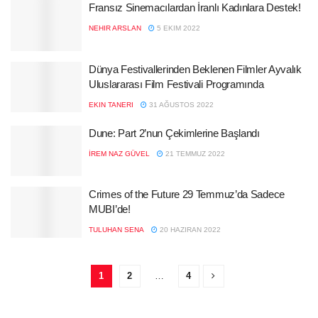
Fransız Sinemacılardan İranlı Kadınlara Destek!
NEHIR ARSLAN
5 EKIM 2022
Dünya Festivallerinden Beklenen Filmler Ayvalık
Uluslararası Film Festivali Programında
EKIN TANERI
31 AĞUSTOS 2022
Dune: Part 2’nun Çekimlerine Başlandı
İREM NAZ GÜVEL
21 TEMMUZ 2022
Crimes of the Future 29 Temmuz’da Sadece
MUBI’de!
TULUHAN SENA
20 HAZIRAN 2022
1
2
…
4