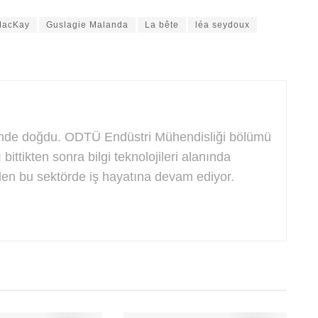
MacKay
Guslagie Malanda
La bête
léa seydoux
nünde doğdu. ODTÜ Endüstri Mühendisliği bölümü
ttikten sonra bilgi teknolojileri alanında
len bu sektörde iş hayatına devam ediyor.