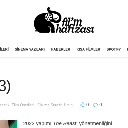
İLERİ
SİNEMA YAZILARI
HABERLER
KISA FİLMLER
SPOTIFY
3)
0
0
tastik
,
Film Önerileri
Okuma Süresi: 1 min
2023 yapımı
The Beast
, yönetmenliğini