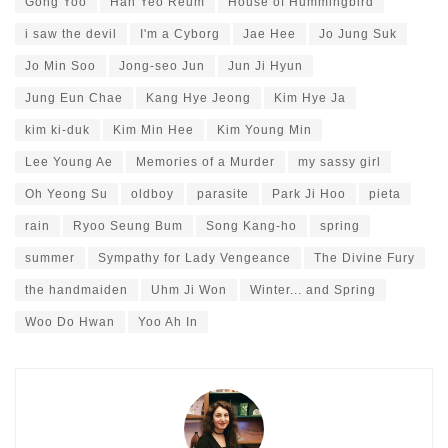
Gong Yoo
Han Yeo Reum
House of Hummingbird
i saw the devil
I'm a Cyborg
Jae Hee
Jo Jung Suk
Jo Min Soo
Jong-seo Jun
Jun Ji Hyun
Jung Eun Chae
Kang Hye Jeong
Kim Hye Ja
kim ki-duk
Kim Min Hee
Kim Young Min
Lee Young Ae
Memories of a Murder
my sassy girl
Oh Yeong Su
oldboy
parasite
Park Ji Hoo
pieta
rain
Ryoo Seung Bum
Song Kang-ho
spring
summer
Sympathy for Lady Vengeance
The Divine Fury
the handmaiden
Uhm Ji Won
Winter... and Spring
Woo Do Hwan
Yoo Ah In