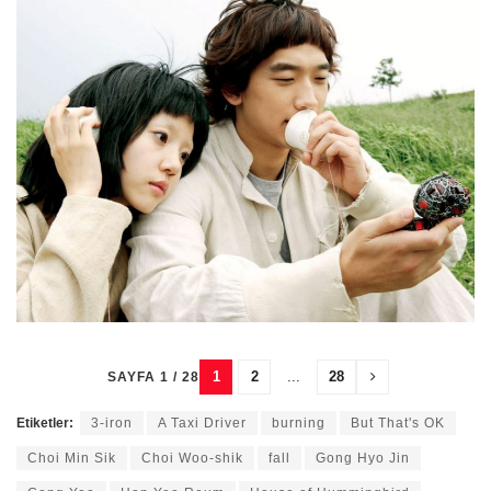
1
2
...
28
SAYFA 1 / 28
Etiketler:
3-iron
A Taxi Driver
burning
But That's OK
Choi Min Sik
Choi Woo-shik
fall
Gong Hyo Jin