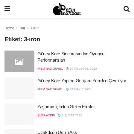
Home
Tag
3-iron
Etiket:
3-iron
Güney Kore Sinemasından Oyuncu
Performansları
İREM NAZ GÜVEL
19 AĞUSTOS 2020
Güney Kore Yapımı Gonjiam Yeniden Çevriliyor
İREM NAZ GÜVEL
27 MAYIS 2020
Yaşamın İçinden Gelen Filmler
ŞURA AYDIN
2 ŞUBAT 2018
Uzakdoğu Usulü Aşk