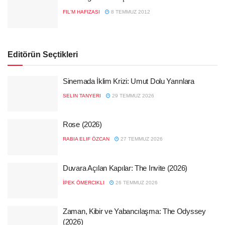
FIL'M HAFIZASI
8 TEMMUZ 2012
Editörün Seçtikleri
Sinemada İklim Krizi: Umut Dolu Yarınlara
SELIN TANYERI
29 TEMMUZ 2026
Rose (2026)
RABIA ELIF ÖZCAN
27 TEMMUZ 2026
Duvara Açılan Kapılar: The Invite (2026)
İPEK ÖMERCIKLI
26 TEMMUZ 2026
Zaman, Kibir ve Yabancılaşma: The Odyssey
(2026)