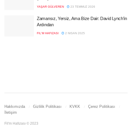
YAŞAR GÜLVEREN
23 TEMMUZ 2026
Zamansız, Yersiz, Ama Bize Dair: David Lynch’in
Ardından
FIL'M HAFIZASI
2 NISAN 2025
Hakkımızda
Gizlilik Politikası
KVKK
Çerez Politikası
İletişim
Fil'm Hafızası © 2023