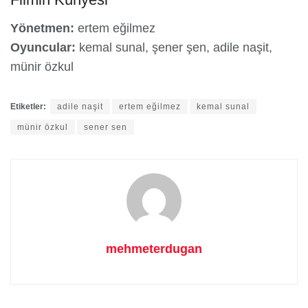
Yönetmen:
ertem eğilmez
Oyuncular:
kemal sunal, şener şen, adile naşit,
münir özkul
Etiketler:
adile naşit
ertem eğilmez
kemal sunal
münir özkul
sener sen
mehmeterdugan