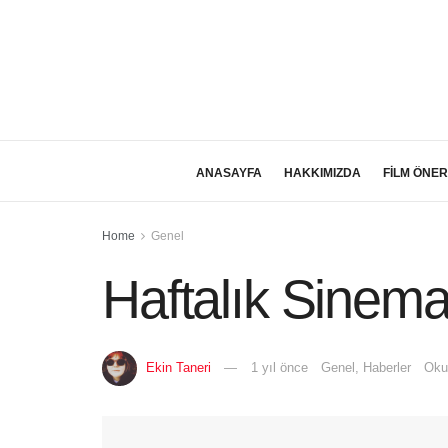
ANASAYFA
HAKKIMIZDA
FİLM ÖNER
Home
Genel
Haftalık Sinema
Ekin Taneri
1 yıl önce
Genel
,
Haberler
Oku