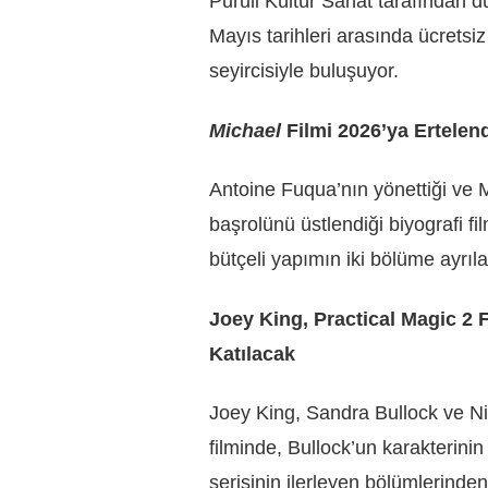
Puruli Kültür Sanat tarafından
Mayıs tarihleri arasında ücretsiz 
seyircisiyle buluşuyor.
Michael
Filmi 2026’ya Ertelen
Antoine Fuqua’nın yönettiği ve 
başrolünü üstlendiği biyografi fi
bütçeli yapımın iki bölüme ayrıl
Joey King, Practical Magic 2
Katılacak
Joey King, Sandra Bullock ve Ni
filminde, Bullock’un karakterinin
serisinin ilerleyen bölümlerinde