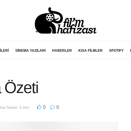
İLERİ
SİNEMA YAZILARI
HABERLER
KISA FİLMLER
SPOTIFY
 Özeti
0
0
ma Süresi: 5 min