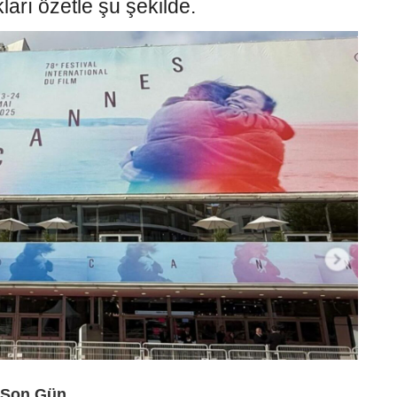
ları özetle şu şekilde.
e Son Gün