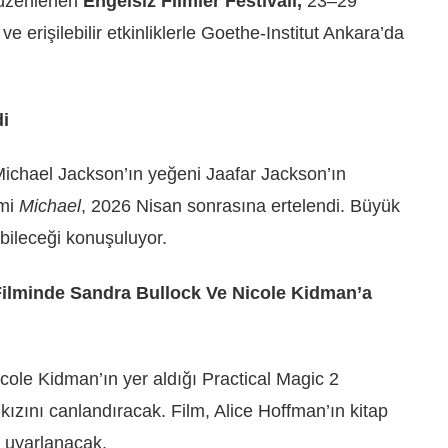
 düzenlenen
Engelsiz Filmler Festivali,
23–29
ve erişilebilir etkinliklerle Goethe-Institut Ankara’da
di
Michael Jackson’ın yeğeni Jaafar Jackson’ın
lmi
Michael
, 2026 Nisan sonrasına ertelendi. Büyük
abileceği konuşuluyor.
 Filminde Sandra Bullock Ve Nicole Kidman’a
cole Kidman’ın yer aldığı Practical Magic 2
 kızını canlandıracak. Film, Alice Hoffman’ın kitap
n uyarlanacak.