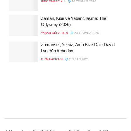
İPEK ÖMERCIKLI
26 TEMMUZ 2026
Zaman, Kibir ve Yabancılaşma: The
Odyssey (2026)
YAŞAR GÜLVEREN
23 TEMMUZ 2026
Zamansız, Yersiz, Ama Bize Dair: David
Lynch’in Ardından
FIL'M HAFIZASI
2 NISAN 2025