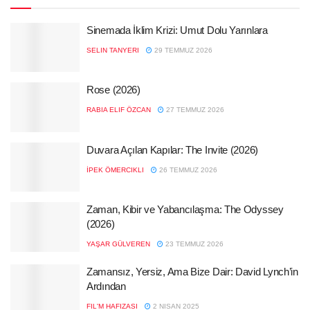
Sinemada İklim Krizi: Umut Dolu Yarınlara
SELIN TANYERI
29 TEMMUZ 2026
Rose (2026)
RABIA ELIF ÖZCAN
27 TEMMUZ 2026
Duvara Açılan Kapılar: The Invite (2026)
İPEK ÖMERCIKLI
26 TEMMUZ 2026
Zaman, Kibir ve Yabancılaşma: The Odyssey
(2026)
YAŞAR GÜLVEREN
23 TEMMUZ 2026
Zamansız, Yersiz, Ama Bize Dair: David Lynch’in
Ardından
FIL'M HAFIZASI
2 NISAN 2025