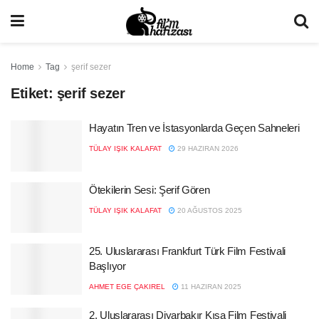
Home
Tag
şerif sezer
Etiket:
şerif sezer
Hayatın Tren ve İstasyonlarda Geçen Sahneleri
TÜLAY IŞIK KALAFAT
29 HAZIRAN 2026
Ötekilerin Sesi: Şerif Gören
TÜLAY IŞIK KALAFAT
20 AĞUSTOS 2025
25. Uluslararası Frankfurt Türk Film Festivali
Başlıyor
AHMET EGE ÇAKIREL
11 HAZIRAN 2025
2. Uluslararası Diyarbakır Kısa Film Festivali