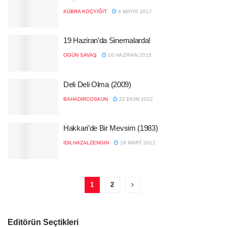
KÜBRA KOÇYIĞIT
4 MAYIS 2017
19 Haziran’da Sinemalarda!
OGÜN SAVAŞ
16 HAZIRAN 2015
Deli Deli Olma (2009)
BAHADIRCOSKUN
22 EKIM 2012
Hakkari’de Bir Mevsim (1983)
IDILHAZALZENGIN
18 MART 2012
1
2
Editörün Seçtikleri