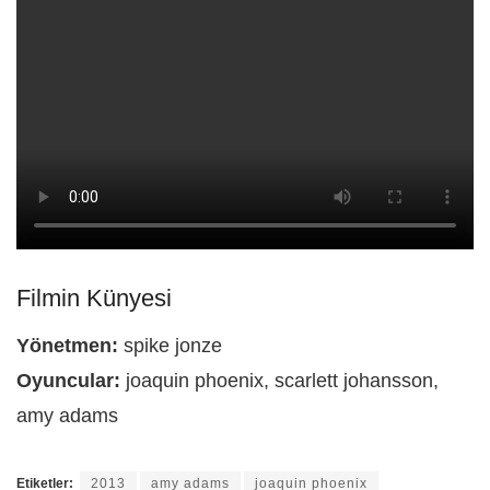
Filmin Künyesi
Yönetmen:
spike jonze
Oyuncular:
joaquin phoenix, scarlett johansson,
amy adams
Etiketler:
2013
amy adams
joaquin phoenix