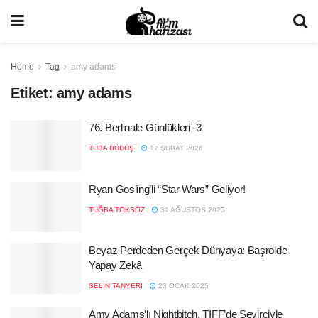
Home
Tag
amy adams
Etiket:
amy adams
76. Berlinale Günlükleri -3
TUBA BÜDÜŞ
17 ŞUBAT 2026
Ryan Gosling’li “Star Wars” Geliyor!
TUĞBA TOKSÖZ
31 AĞUSTOS 2025
Beyaz Perdeden Gerçek Dünyaya: Başrolde
Yapay Zekâ
SELIN TANYERI
23 OCAK 2025
Amy Adams’lı Nightbitch, TIFF’de Seyirciyle