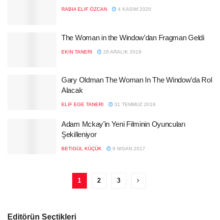
RABIA ELIF ÖZCAN
4 KASIM 2020
The Woman in the Window’dan Fragman Geldi
EKIN TANERI
28 ARALIK 2019
Gary Oldman The Woman In The Window’da Rol
Alacak
ELIF EGE TANERI
31 TEMMUZ 2018
Adam Mckay’in Yeni Filminin Oyuncuları
Şekilleniyor
BETIGÜL KÜÇÜK
9 NISAN 2017
1
2
3
Editörün Seçtikleri