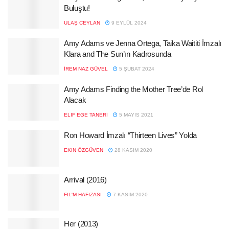
Buluştu!
ULAŞ CEYLAN
9 EYLÜL 2024
Amy Adams ve Jenna Ortega, Taika Waititi İmzalı
Klara and The Sun’ın Kadrosunda
İREM NAZ GÜVEL
5 ŞUBAT 2024
Amy Adams Finding the Mother Tree’de Rol
Alacak
ELIF EGE TANERI
5 MAYIS 2021
Ron Howard İmzalı “Thirteen Lives” Yolda
EKIN ÖZGÜVEN
28 KASIM 2020
Arrival (2016)
FIL'M HAFIZASI
7 KASIM 2020
Her (2013)