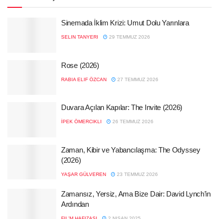
Sinemada İklim Krizi: Umut Dolu Yarınlara
SELIN TANYERI
29 TEMMUZ 2026
Rose (2026)
RABIA ELIF ÖZCAN
27 TEMMUZ 2026
Duvara Açılan Kapılar: The Invite (2026)
İPEK ÖMERCIKLI
26 TEMMUZ 2026
Zaman, Kibir ve Yabancılaşma: The Odyssey
(2026)
YAŞAR GÜLVEREN
23 TEMMUZ 2026
Zamansız, Yersiz, Ama Bize Dair: David Lynch’in
Ardından
FIL'M HAFIZASI
2 NISAN 2025