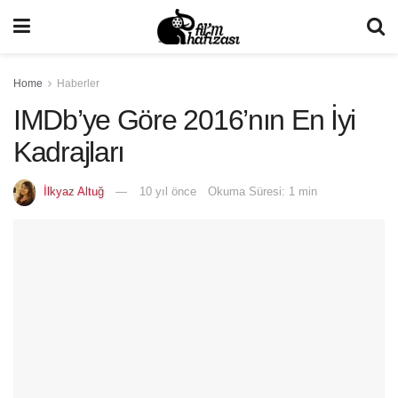
Home
Haberler
IMDb’ye Göre 2016’nın En İyi
Kadrajları
İlkyaz Altuğ
10 yıl önce
Okuma Süresi: 1 min