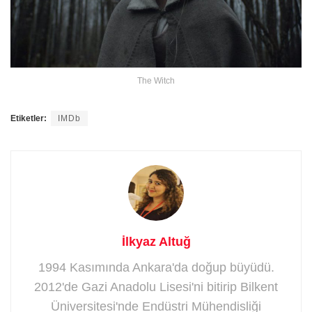
The Witch
Etiketler:
IMDb
İlkyaz Altuğ
1994 Kasımında Ankara'da doğup büyüdü.
2012'de Gazi Anadolu Lisesi'ni bitirip Bilkent
Üniversitesi'nde Endüstri Mühendisliği