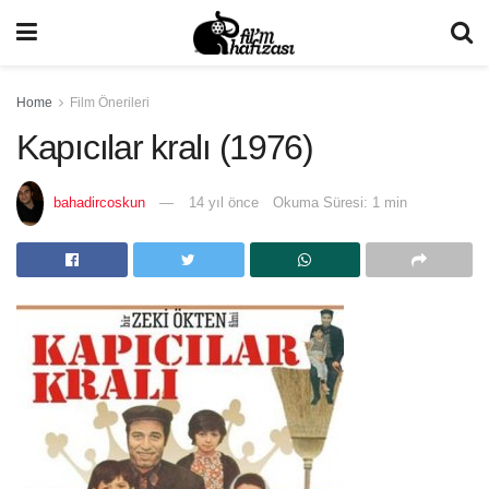
Home
Film Önerileri
Kapıcılar kralı (1976)
bahadircoskun
14 yıl önce
Okuma Süresi: 1 min