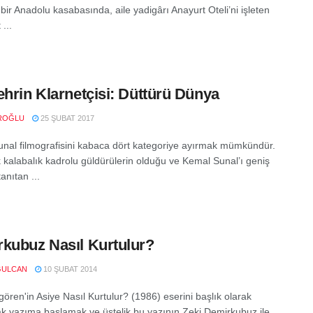
bir Anadolu kasabasında, aile yadigârı Anayurt Oteli’ni işleten
...
ehrin Klarnetçisi: Düttürü Dünya
ROĞLU
25 ŞUBAT 2017
nal filmografisini kabaca dört kategoriye ayırmak mümkündür.
ak kalabalık kadrolu güldürülerin olduğu ve Kemal Sunal’ı geniş
tanıtan ...
kubuz Nasıl Kurtulur?
ULCAN
10 ŞUBAT 2014
ören'in Asiye Nasıl Kurtulur? (1986) eserini başlık olarak
ak yazıma başlamak ve üstelik bu yazının Zeki Demirkubuz ile