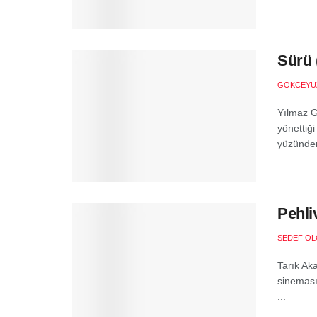
Sürü 
GOKCEYU
Yılmaz G
yönettiği
yüzünden 
Pehli
SEDEF O
Tarık Ak
sineması
...