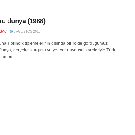
rü dünya (1988)
LGAC
6 AĞUSTOS 2011
nal’ı bilindik tiplemelerinin dışında bir rolde gördüğümüz
Dünya, gerçekçi kurgusu ve yer yer duygusal kareleriyle Türk
nın en ...