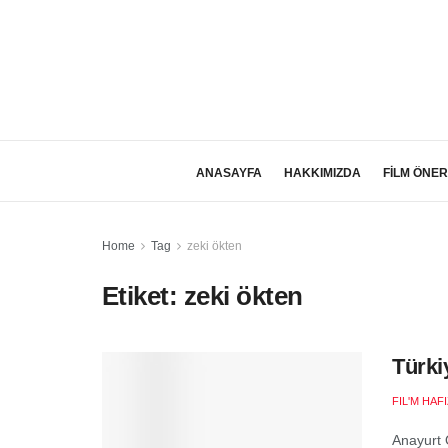
ANASAYFA
HAKKIMIZDA
FİLM ÖNER
Home
Tag
zeki ökten
Etiket:
zeki ökten
Türki
FIL'M HAF
Anayurt 