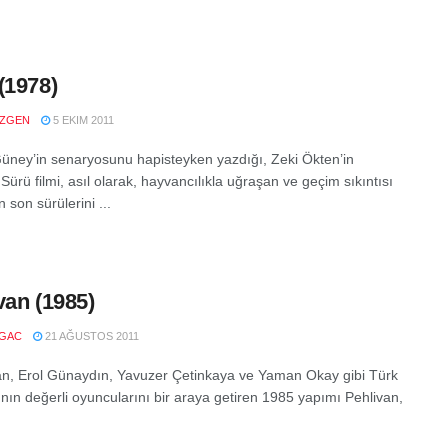
(1978)
ZGEN
5 EKIM 2011
üney’in senaryosunu hapisteyken yazdığı, Zeki Ökten’in
 Sürü filmi, asıl olarak, hayvancılıkla uğraşan ve geçim sıkıntısı
son sürülerini ...
van (1985)
LGAC
21 AĞUSTOS 2011
an, Erol Günaydın, Yavuzer Çetinkaya ve Yaman Okay gibi Türk
nın değerli oyuncularını bir araya getiren 1985 yapımı Pehlivan,