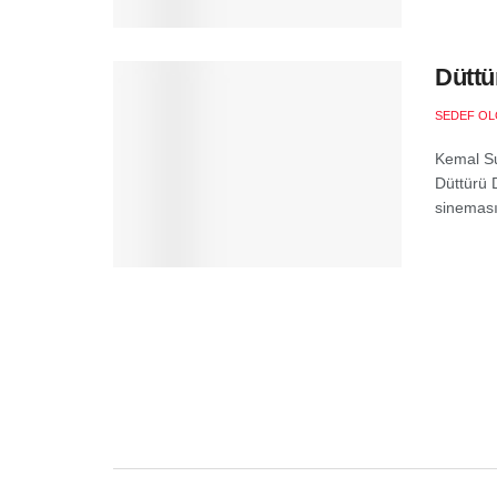
Düttü
SEDEF O
Kemal Su
Düttürü 
sineması