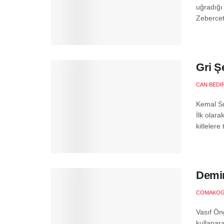
uğradığı 
Zebercet 
Gri Ş
CAN BEDI
Kemal Su
İlk olar
kitlelere 
Demir
COMAKOG
Vasıf Öng
kullanar