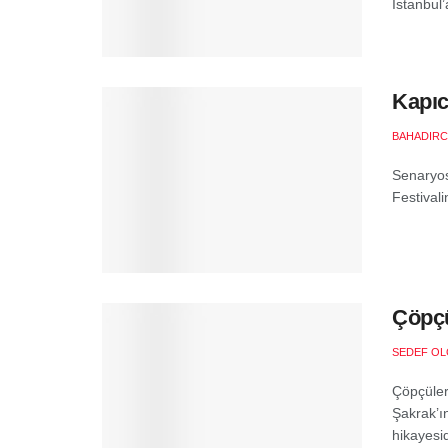
İstanbul’a
Kapıcı
BAHADIR
Senaryos
Festivali
Çöpçü
SEDEF O
Çöpçüler 
Şakrak’ı
hikayesidi