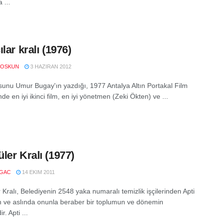
 ...
lar kralı (1976)
COSKUN
3 HAZIRAN 2012
unu Umur Bugay'ın yazdığı, 1977 Antalya Altın Portakal Film
nde en iyi ikinci film, en iyi yönetmen (Zeki Ökten) ve ...
ler Kralı (1977)
LGAC
14 EKIM 2011
Kralı, Belediyenin 2548 yaka numaralı temizlik işçilerinden Apti
n ve aslında onunla beraber bir toplumun ve dönemin
r. Apti ...