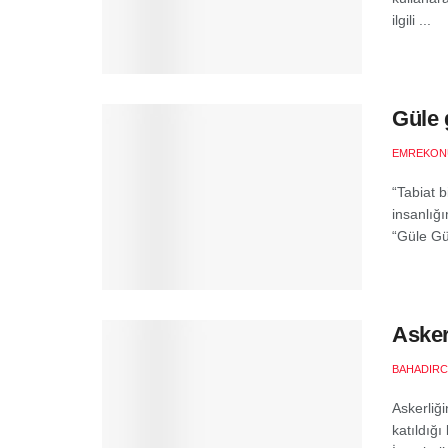
ilgili ...
Güle 
EMREKON
“Tabiat 
insanlığ
“Güle Gül
Asker
BAHADIR
Askerliği
katıldığ