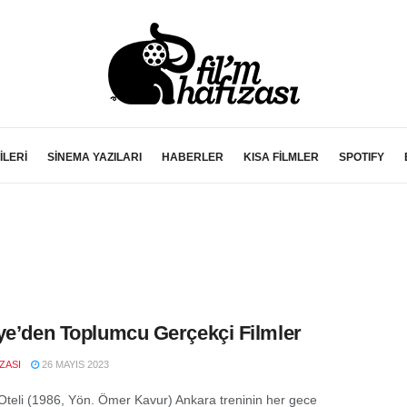
İLERİ
SİNEMA YAZILARI
HABERLER
KISA FİLMLER
SPOTIFY
ye’den Toplumcu Gerçekçi Filmler
IZASI
26 MAYIS 2023
Oteli (1986, Yön. Ömer Kavur) Ankara treninin her gece