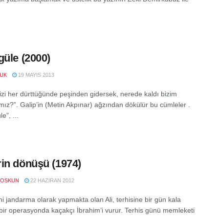
güle (2000)
UK
19 MAYIS 2013
bizi her dürttüğünde peşinden gidersek, nerede kaldı bizim
ımız?”. Galip’in (Metin Akpınar) ağzından dökülür bu cümleler .
e”, ...
in dönüşü (1974)
COSKUN
22 HAZIRAN 2012
ni jandarma olarak yapmakta olan Ali, terhisine bir gün kala
ı bir operasyonda kaçakçı İbrahim’i vurur. Terhis günü memleketi