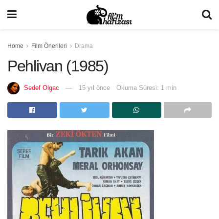
Home
Film Önerileri
Drama
Pehlivan (1985)
Sedef Olgac
15 yıl önce
Okuma Süresi: 1 min