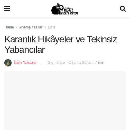
Home
Sinema Yazıları
Liste
Karanlık Hikâyeler ve Tekinsiz
Yabancılar
İrem Yavuzer
3 yıl önce
Okuma Süresi: 7 min