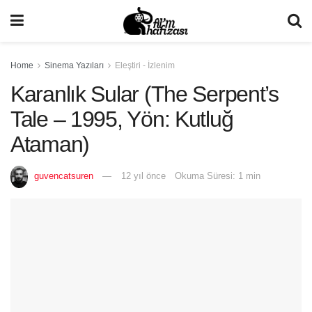
Home
Sinema Yazıları
Eleştiri - İzlenim
Karanlık Sular (The Serpent’s
Tale – 1995, Yön: Kutluğ
Ataman)
guvencatsuren
12 yıl önce
Okuma Süresi: 1 min