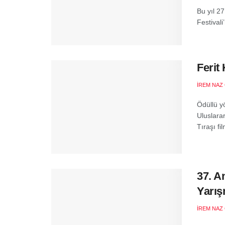
Bu yıl 2
Festival
Ferit
İREM NAZ
Ödüllü y
Uluslarar
Tıraşı fil
37. A
Yarış
İREM NAZ