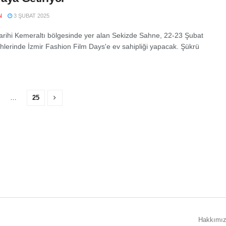
N
3 ŞUBAT 2025
 tarihi Kemeraltı bölgesinde yer alan Sekizde Sahne, 22-23 Şubat
ihlerinde İzmir Fashion Film Days'e ev sahipliği yapacak. Şükrü
…
25
Hakkımı