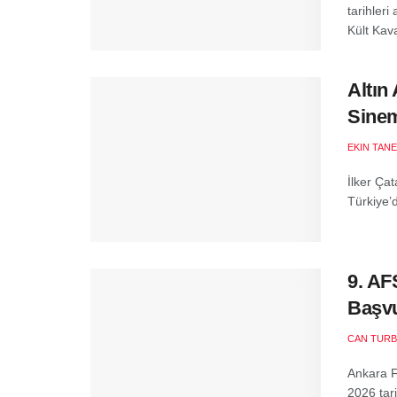
tarihler
Kült Kav
Altın
Sine
EKIN TANE
İlker Çat
Türkiye’
9. AF
Başvu
CAN TURB
Ankara F
2026 tar