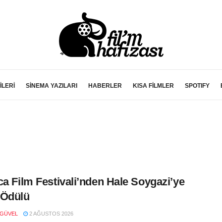
İLERİ
SİNEMA YAZILARI
HABERLER
KISA FİLMLER
SPOTIFY
ca Film Festivali’nden Hale Soygazi’ye
 Ödülü
 GÜVEL
2 AĞUSTOS 2026