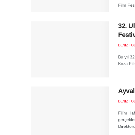
Film Fest
32. U
Festi
DENIZ TO
Bu yıl 32
Koza Film
Ayval
DENIZ TO
Fil’m Ha
gerçekle
Direktörü