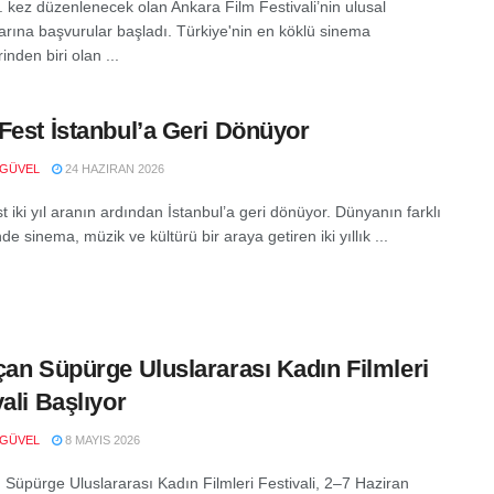
7. kez düzenlenecek olan Ankara Film Festivali’nin ulusal
arına başvurular başladı. Türkiye'nin en köklü sinema
rinden biri olan ...
Fest İstanbul’a Geri Dönüyor
 GÜVEL
24 HAZIRAN 2026
 iki yıl aranın ardından İstanbul’a geri dönüyor. Dünyanın farklı
nde sinema, müzik ve kültürü bir araya getiren iki yıllık ...
çan Süpürge Uluslararası Kadın Filmleri
vali Başlıyor
 GÜVEL
8 MAYIS 2026
 Süpürge Uluslararası Kadın Filmleri Festivali, 2–7 Haziran