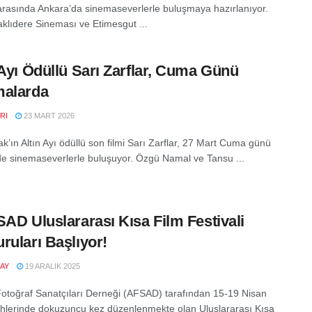
i arasında Ankara’da sinemaseverlerle buluşmaya hazırlanıyor.
aklıdere Sineması ve Etimesgut ...
 Ayı Ödüllü Sarı Zarflar, Cuma Günü
malarda
RI
23 MART 2026
ak’ın Altın Ayı ödüllü son filmi Sarı Zarflar, 27 Mart Cuma günü
de sinemaseverlerle buluşuyor. Özgü Namal ve Tansu ...
SAD Uluslararası Kısa Film Festivali
ruları Başlıyor!
AY
19 ARALIK 2025
otoğraf Sanatçıları Derneği (AFSAD) tarafından 15-19 Nisan
ihlerinde dokuzuncu kez düzenlenmekte olan Uluslararası Kısa