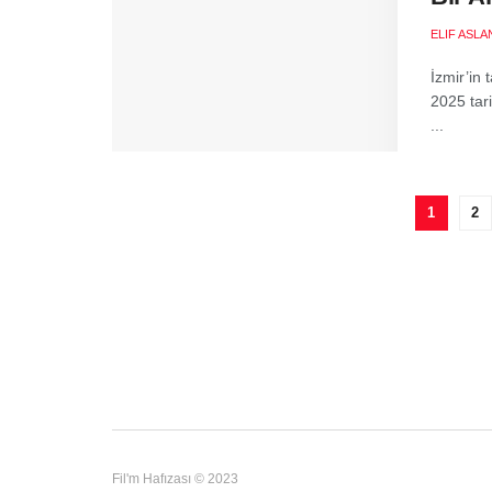
ELIF ASLA
İzmir’in
2025 tar
...
1
2
Fil'm Hafızası © 2023