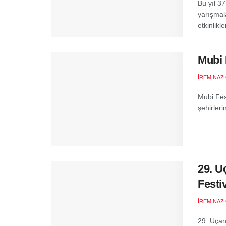
Bu yıl 3
yarışmal
etkinlikle
Mubi 
İREM NAZ
Mubi Fest
şehirleri
29. U
Festi
İREM NAZ
29. Uçan