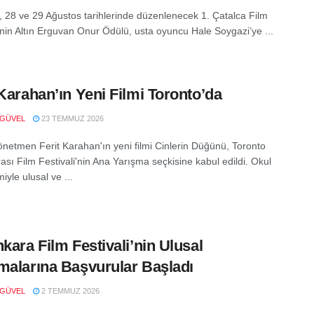
7, 28 ve 29 Ağustos tarihlerinde düzenlenecek 1. Çatalca Film
i’nin Altın Erguvan Onur Ödülü, usta oyuncu Hale Soygazi’ye ...
 Karahan’ın Yeni Filmi Toronto’da
 GÜVEL
23 TEMMUZ 2026
önetmen Ferit Karahan'ın yeni filmi Cinlerin Düğünü, Toronto
ası Film Festivali'nin Ana Yarışma seçkisine kabul edildi. Okul
miyle ulusal ve ...
nkara Film Festivali’nin Ulusal
malarına Başvurular Başladı
 GÜVEL
2 TEMMUZ 2026