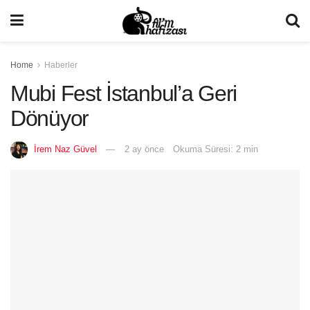
Home
Haberler
Mubi Fest İstanbul’a Geri
Dönüyor
İrem Naz Güvel
2 ay önce
Okuma Süresi: 2 min