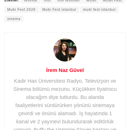
Etiketler:
festival
film
film festivali
MUBI
MUBI Fest
Mubi Fest 2026
Mubi Fest istanbul
mudi fest istanbul
sinema
İrem Naz Güvel
Kadir Has Üniversitesi Radyo, Televizyon ve
Sinema bölümü mezunu. Küçükken tiyatrocu
olacağım diye tutturdu. Bu alanda
faaliyetlerini sürdürürken yönünü sinemaya
çevirdi ve önünü alamadı. İş hayatında 1
kanal ve 2 yayınevi bulundurarak editörlük
yapıyor. Buffy the Vampire Slayer hastası ve