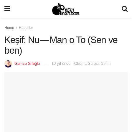
Home
Haberler
Keşif: Nu — Man o To (Sen ve
ben)
Gamze Sifoğlu
10 yıl önce
Okuma Süresi: 1 min