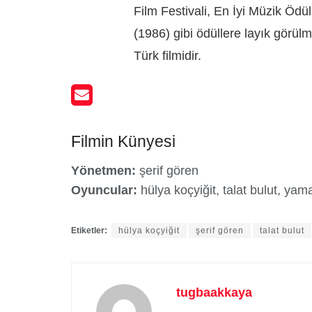
Film Festivali, En İyi Müzik Ödül
(1986) gibi ödüllere layık görül
Türk filmidir.
Filmin Künyesi
Yönetmen:
şerif gören
Oyuncular:
hülya koçyiğit, talat bulut, ya
Etiketler:
hülya koçyiğit
şerif gören
talat bulut
tugbaakkaya