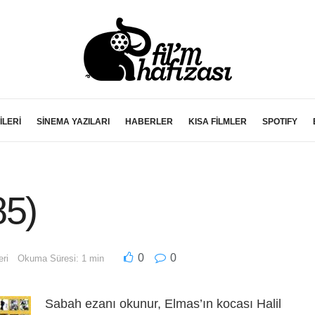
İLERİ
SİNEMA YAZILARI
HABERLER
KISA FİLMLER
SPOTIFY
85)
0
0
eri
Okuma Süresi: 1 min
Sabah ezanı okunur, Elmas’ın kocası Halil