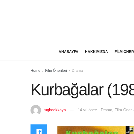
ANASAYFA
HAKKIMIZDA
FİLM ÖNER
Home
Film Önerileri
Drama
Kurbağalar (19
tugbaakkaya
14 yıl önce
Drama
,
Film Öneril