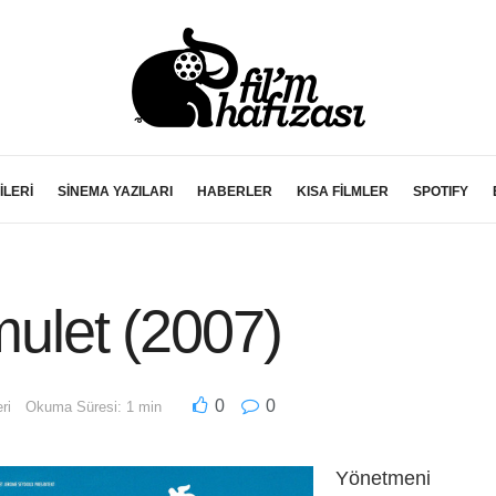
İLERİ
SİNEMA YAZILARI
HABERLER
KISA FİLMLER
SPOTIFY
mulet (2007)
0
0
ri
Okuma Süresi: 1 min
Yönetmeni