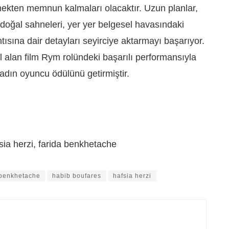
emekten memnun kalmaları olacaktır. Uzun planlar,
oğal sahneleri, yer yer belgesel havasındaki
tısına dair detayları seyirciye aktarmayı başarıyor.
ül alan film Rym rolündeki başarılı performansıyla
adın oyuncu ödülünü getirmiştir.
sia herzi, farida benkhetache
 benkhetache
habib boufares
hafsia herzi