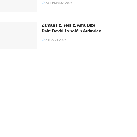
23 TEMMUZ 2026
Zamansız, Yersiz, Ama Bize
Dair: David Lynch’in Ardından
2 NISAN 2025