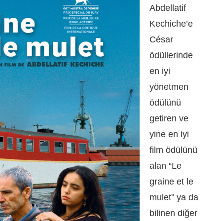
Abdellatif
Kechiche’e
César
ödüllerinde
en iyi
yönetmen
ödülünü
getiren ve
yine en iyi
film ödülünü
alan “Le
graine et le
mulet” ya da
bilinen diğer