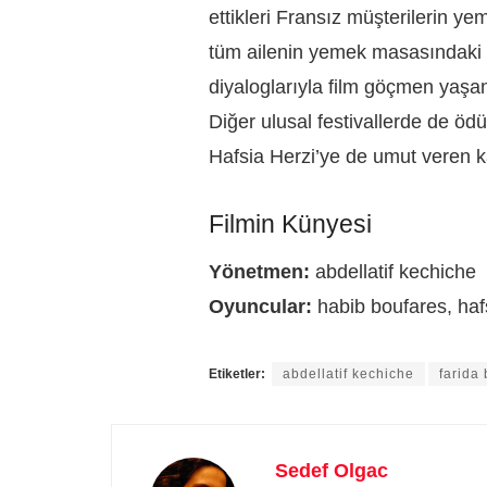
ettikleri Fransız müşterilerin y
tüm ailenin yemek masasındaki d
diyaloglarıyla film göçmen yaşan
Diğer ulusal festivallerde de öd
Hafsia Herzi’ye de umut veren k
Filmin Künyesi
Yönetmen:
abdellatif kechiche
Oyuncular:
habib boufares, haf
Etiketler:
abdellatif kechiche
farida
Sedef Olgac