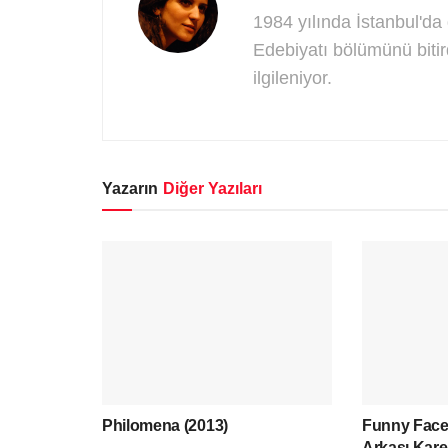
1984 yılında İstanbul'da d
Edebiyatı bölümünü bitir
ilgileniyor.
Yazarın
Diğer Yazıları
Philomena (2013)
Funny Face
Arkası Karel