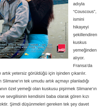
adıyla
“Couscous”,
ismini
hikayeyi
şekillendiren
kuskus
yemeğinden
alıyor.
Fransa’da
tık yetersiz görüldüğü için işinden çıkarılır.
an Slimane’ın tek umudu artık açmayı planladığı
ranın özel yemeği olan kuskusu pişirmek Slimane’ın
 ve sevgilisinin kendisini baba olarak gören kızı
ktir. Şimdi düşünmeleri gereken tek şey davet