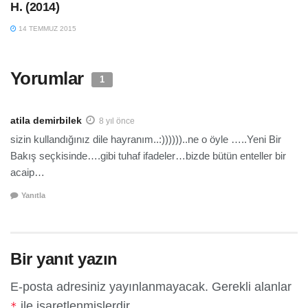
H. (2014)
14 TEMMUZ 2015
Yorumlar
1
atila demirbilek
8 yıl önce
sizin kullandığınız dile hayranım..:))))))..ne o öyle …..Yeni Bir
Bakış seçkisinde….gibi tuhaf ifadeler…bizde bütün enteller bir
acaip…
Yanıtla
Bir yanıt yazın
E-posta adresiniz yayınlanmayacak.
Gerekli alanlar
ile işaretlenmişlerdir
*