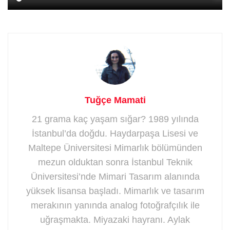
Tuğçe Mamati
21 grama kaç yaşam sığar? 1989 yılında
İstanbul’da doğdu. Haydarpaşa Lisesi ve
Maltepe Üniversitesi Mimarlık bölümünden
mezun olduktan sonra İstanbul Teknik
Üniversitesi’nde Mimari Tasarım alanında
yüksek lisansa başladı. Mimarlık ve tasarım
merakının yanında analog fotoğrafçılık ile
uğraşmakta. Miyazaki hayranı. Aylak