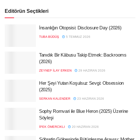
Editörün Seçtikleri
İnsanlığın Otopsisi: Disclosure Day (2026)
TUBA BÜDÜŞ
5 TEMMUZ 2026
Tanıdık Bir Kâbusu Takip Etmek: Backrooms
(2026)
ZEYNEP İLAY ERKEN
29 HAZIRAN 2026
Her Şeyi Yutan Koşulsuz Sevgi: Obsession
(2025)
SERKAN KALENDER
23 HAZIRAN 2026
Sophy Romvari ile Blue Heron (2025) Üzerine
Söyleşi
İPEK ÖMERCIKLI
20 HAZIRAN 2026
Şöhretin Gölgesinde Bütünleşme Arayışı: Mother