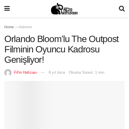
Home
Haberler
Orlando Bloom’lu The Outpost
Filminin Oyuncu Kadrosu
Genişliyor!
Fil'm Hafızası
8 yıl önce
Okuma Süresi: 1 min