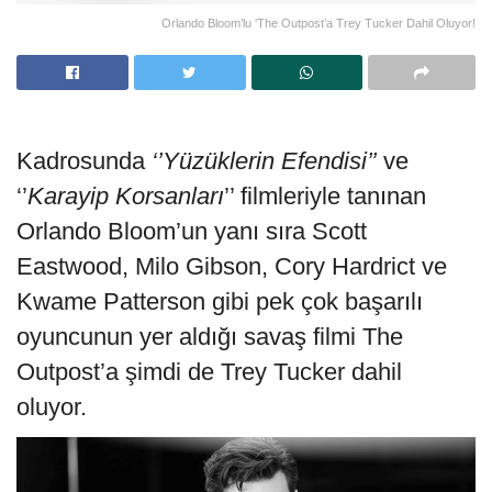
Orlando Bloom’lu ‘The Outpost’a Trey Tucker Dahil Oluyor!
Kadrosunda
‘’Yüzüklerin Efendisi’’
ve
‘’
Karayip Korsanları
’’ filmleriyle tanınan
Orlando Bloom’un yanı sıra Scott
Eastwood, Milo Gibson, Cory Hardrict ve
Kwame Patterson gibi pek çok başarılı
oyuncunun yer aldığı savaş filmi The
Outpost’a şimdi de Trey Tucker dahil
oluyor.