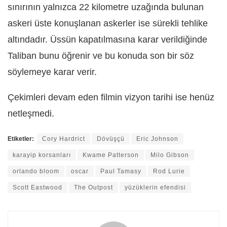
sınırının yalnızca 22 kilometre uzağında bulunan
askeri üste konuşlanan askerler ise sürekli tehlike
altındadır. Üssün kapatılmasına karar verildiğinde
Taliban bunu öğrenir ve bu konuda son bir söz
söylemeye karar verir.
Çekimleri devam eden filmin vizyon tarihi ise henüz
netleşmedi.
Etiketler:
Cory Hardrict
Dövüşçü
Eric Johnson
karayip korsanları
Kwame Patterson
Milo Gibson
orlando bloom
oscar
Paul Tamasy
Rod Lurie
Scott Eastwood
The Outpost
yüzüklerin efendisi