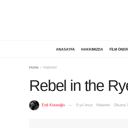
ANASAYFA
HAKKIMIZDA
FİLM ÖNER
Home
Haberler
Rebel in the Ry
Erdi Köseoğlu
9 yıl önce
Haberler
Okuma S