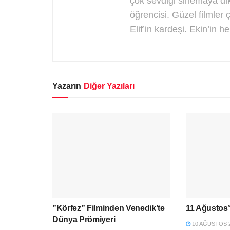
çok sevdiği sinemaya di
öğrencisi. Güzel filmler 
Elif’in kardeşi. Ekin’in he
Yazarın
Diğer Yazıları
”Körfez” Filminden Venedik’te
11 Ağustos’
Dünya Prömiyeri
10 AĞUSTOS 