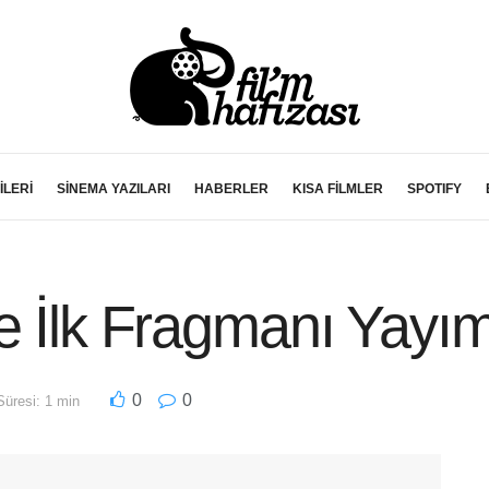
İLERİ
SİNEMA YAZILARI
HABERLER
KISA FİLMLER
SPOTIFY
e İlk Fragmanı Yayım
0
0
üresi: 1 min