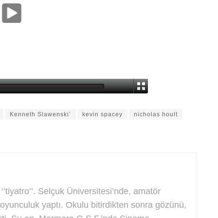
Kenneth Slawenski’
kevin spacey
nicholas hoult
ı ‘’tiyatro’’. Selçuk Üniversitesi’nde, amatör
 oyunculuk yaptı. Okulu bitirdikten sonra gözünü,