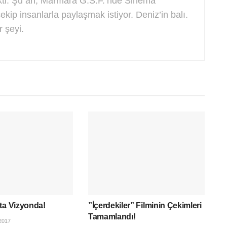
kti. Şu an, Marmara G.S.F.’nde Sinema
çekip insanlarla paylaşmak istiyor. Deniz’in balı.
r şeyi.
ta Vizyonda!
”İçerdekiler” Filminin Çekimleri
Tamamlandı!
2017