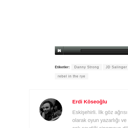
Etiketler:
Danny Strong
JD Salinger
rebel in the rye
Erdi Köseoğlu
Eskişehirli. İlk göz ağrıs
olarak oyun yazarlığı ve