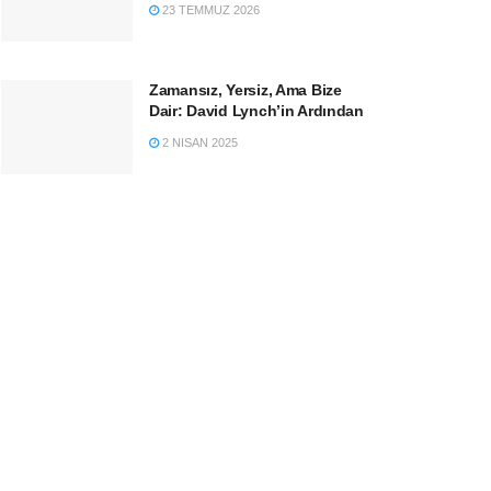
23 TEMMUZ 2026
Zamansız, Yersiz, Ama Bize
Dair: David Lynch’in Ardından
2 NISAN 2025