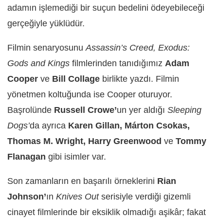
adamın işlemediği bir suçun bedelini ödeyebileceği
gerçeğiyle yüklüdür.
Filmin senaryosunu
Assassin’s Creed, Exodus:
Gods and Kings
filmlerinden tanıdığımız
Adam
Cooper
ve
Bill Collage
birlikte yazdı. Filmin
yönetmen koltuğunda ise Cooper oturuyor.
Başrolünde
Russell Crowe’
un yer aldığı
Sleeping
Dogs’
da ayrıca
Karen Gillan, Márton Csokas,
Thomas M. Wright, Harry Greenwood
ve
Tommy
Flanagan
gibi isimler var.
Son zamanların en başarılı örneklerini
Rian
Johnson’
ın
Knives Out
serisiyle verdiği gizemli
cinayet filmlerinde bir eksiklik olmadığı aşikâr; fakat