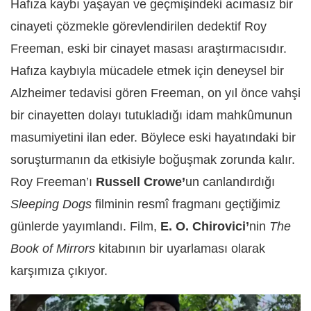
Hafıza kaybı yaşayan ve geçmişindeki acımasız bir
cinayeti çözmekle görevlendirilen dedektif Roy
Freeman, eski bir cinayet masası araştırmacısıdır.
Hafıza kaybıyla mücadele etmek için deneysel bir
Alzheimer tedavisi gören Freeman, on yıl önce vahşi
bir cinayetten dolayı tutukladığı idam mahkûmunun
masumiyetini ilan eder. Böylece eski hayatındaki bir
soruşturmanın da etkisiyle boğuşmak zorunda kalır.
Roy Freeman’ı
Russell Crowe’
un canlandırdığı
Sleeping Dogs
filminin resmî fragmanı geçtiğimiz
günlerde yayımlandı. Film,
E. O. Chirovici’
nin
The
Book of Mirrors
kitabının bir uyarlaması olarak
karşımıza çıkıyor.