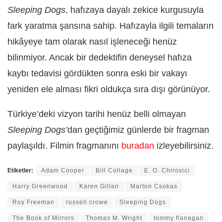
Sleeping Dogs
, hafızaya dayalı zekice kurgusuyla
fark yaratma şansına sahip. Hafızayla ilgili temaların
hikâyeye tam olarak nasıl işleneceği henüz
bilinmiyor. Ancak bir dedektifin deneysel hafıza
kaybı tedavisi gördükten sonra eski bir vakayı
yeniden ele alması fikri oldukça sıra dışı görünüyor.
Türkiye’deki vizyon tarihi henüz belli olmayan
Sleeping Dogs’
dan geçtiğimiz günlerde bir fragman
paylaşıldı. Filmin fragmanını
buradan
izleyebilirsiniz.
Etiketler:
Adam Cooper
Bill Collage
E. O. Chirovici
Harry Greenwood
Karen Gillan
Marton Csokas
Roy Freeman
russell crowe
Sleeping Dogs
The Book of Mirrors
Thomas M. Wright
tommy flanagan