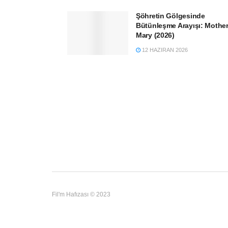
Şöhretin Gölgesinde
Bütünleşme Arayışı: Mothe
Mary (2026)
12 HAZIRAN 2026
Fil'm Hafızası © 2023