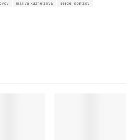
ovoy
mariya kuznetsova
sergei dontsov