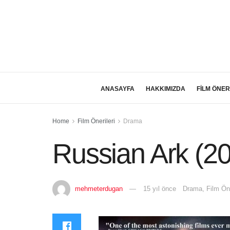
ANASAYFA
HAKKIMIZDA
FİLM ÖNER
Home
Film Önerileri
Drama
Russian Ark (2
mehmeterdugan
15 yıl önce
Drama
,
Film Öne