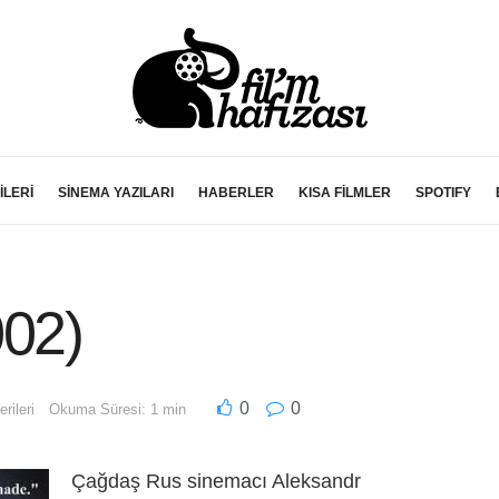
İLERİ
SİNEMA YAZILARI
HABERLER
KISA FİLMLER
SPOTIFY
002)
0
0
rileri
Okuma Süresi: 1 min
Çağdaş Rus sinemacı Aleksandr