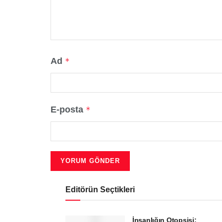
Ad
*
E-posta
*
Editörün Seçtikleri
İnsanlığın Otopsisi: