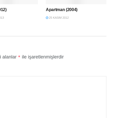
012)
Apartman (2004)
013
25 KASIM 2012
i alanlar
ile işaretlenmişlerdir
*