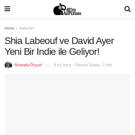
Home
Haberler
Shia Labeouf ve David Ayer
Yeni Bir Indie ile Geliyor!
Mustafa Özyurt
8 yıl önce
Okuma Süresi: 2 min