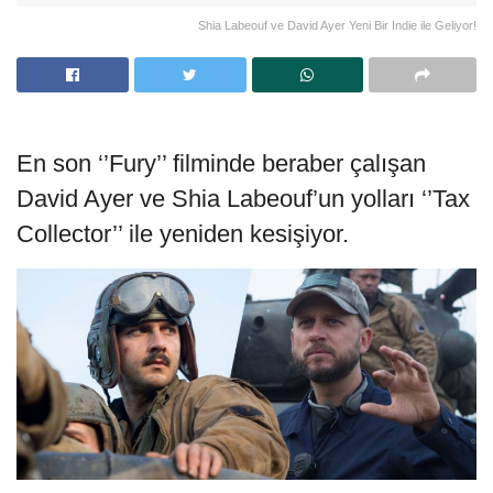
Shia Labeouf ve David Ayer Yeni Bir Indie ile Geliyor!
En son ‘’Fury’’ filminde beraber çalışan
David Ayer ve Shia Labeouf’un yolları ‘’Tax
Collector’’ ile yeniden kesişiyor.