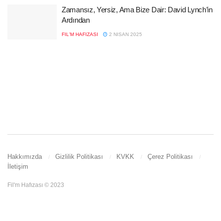
Zamansız, Yersiz, Ama Bize Dair: David Lynch’in
Ardından
FIL'M HAFIZASI
2 NISAN 2025
Hakkımızda
Gizlilik Politikası
KVKK
Çerez Politikası
İletişim
Fil'm Hafızası © 2023