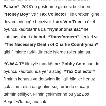
Falcon’’
,
2019
’da gösterime girmesi beklenen
‘’Honey Boy’’
ve
‘’Tax Collector’’
ile üretkenliğine
devam edeceğe benziyor.
Lars Von Trier
’in özel
oyuncu kadrolarına da
‘’Nymphomaniac’’
ile
katılmış olan
Labeouf
,
‘’Transformers’’
serileri ve
‘’The Necessary Death of Charlie Countryman’’
gibi filmlerle farklı türlerde işlerde roller almıştı.
‘’S.W.A.T’’
filmiyle tanıdığımız
Bobby Soto
’nun da
oyuncu kadrosunda yer alacağı
‘’Tax Collector’’
filminin konusu ve detayları ile ilgili bilgiler henüz
çok sınırlı olsa da gerilim-suç türünde olacağı
tahmin ediliyor. Filmin çekimlerine bu yaz
Los
Angeles
’ta başlanacak.