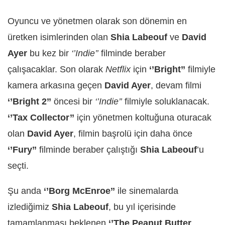
Oyuncu ve yönetmen olarak son dönemin en
üretken isimlerinden olan
Shia Labeouf
ve
David
Ayer
bu kez bir
‘’Indie’’
filminde beraber
çalışacaklar. Son olarak
Netflix
için
‘’Bright’’
filmiyle
kamera arkasına geçen
David Ayer
, devam filmi
‘’Bright 2’’
öncesi bir
‘’Indie’’
filmiyle soluklanacak.
‘’Tax Collector’’
için yönetmen koltuğuna oturacak
olan
David Ayer
, filmin başrolü için daha önce
‘’Fury’’
filminde beraber çalıştığı
Shia Labeouf
’u
seçti.
Şu anda
‘’Borg McEnroe’’
ile sinemalarda
izlediğimiz
Shia Labeouf
, bu yıl içerisinde
tamamlanması beklenen
‘’The Peanut Butter