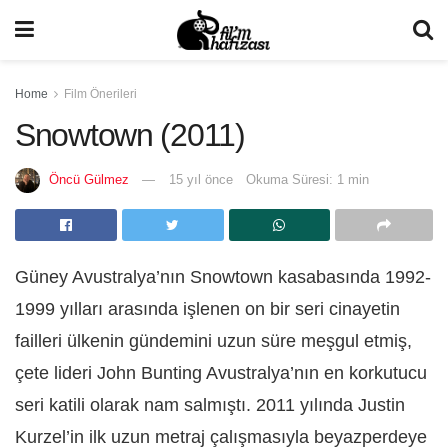
Home
Film Önerileri
Snowtown (2011)
Öncü Gülmez
15 yıl önce
Okuma Süresi: 1 min
Güney Avustralya’nın Snowtown kasabasında 1992-
1999 yılları arasında işlenen on bir seri cinayetin
failleri ülkenin gündemini uzun süre meşgul etmiş,
çete lideri John Bunting Avustralya’nın en korkutucu
seri katili olarak nam salmıştı. 2011 yılında Justin
Kurzel’in ilk uzun metraj çalışmasıyla beyazperdeye