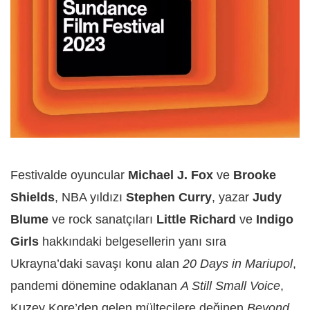
Festivalde oyuncular
Michael J. Fox
ve
Brooke
Shields
, NBA yıldızı
Stephen Curry
, yazar
Judy
Blume
ve rock sanatçıları
Little Richard
ve
Indigo
Girls
hakkındaki belgesellerin yanı sıra
Ukrayna’daki savaşı konu alan
20 Days in Mariupol
,
pandemi dönemine odaklanan
A Still Small Voice
,
Kuzey Kore’den gelen mültecilere değinen
Beyond