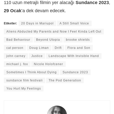
110 uzun metrajlı filmin yer alacağı
Sundance 2023
,
29 Ocak
’a dek devam edecek.
Etiketler:
20 Days in Mariupol
A Still Small Voice
Aliens Abducted My Parents and Now I Feel Kinda Left Out
Bad Behaviour
Beyond Utopia
brooke shields
cat person
Doug Liman
Drift
Flora and Son
john carney
Justice
Landscape With Invisible Hand
michael j. fox
Nicole Holofcener
Sometimes I Think About Dying
Sundance 2023
sundance film festivali
The Pod Generation
You Hurt My Feelings