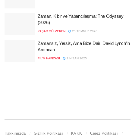
Zaman, Kibir ve Yabancılaşma: The Odyssey
(2026)
YAŞAR GÜLVEREN
23 TEMMUZ 2026
Zamansız, Yersiz, Ama Bize Dair: David Lynch’in
Ardından
FIL'M HAFIZASI
2 NISAN 2025
Hakkımızda
Gizlilik Politikası
KVKK
Çerez Politikası