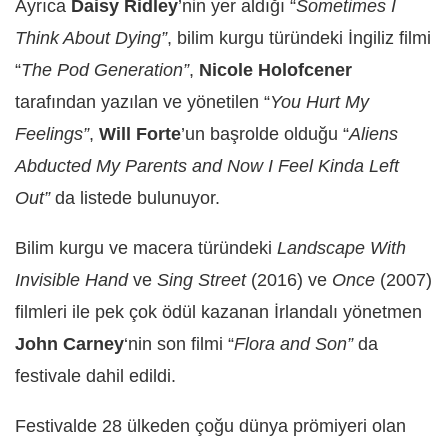
Ayrıca
Daisy Ridley
’nin yer aldığı “
Sometimes I
Think About Dying”
, bilim kurgu türündeki İngiliz filmi
“
The Pod Generation”
,
Nicole Holofcener
tarafından yazılan ve yönetilen “
You Hurt My
Feelings”
,
Will Forte
’un başrolde olduğu “
Aliens
Abducted My Parents and Now I Feel Kinda Left
Out”
da listede bulunuyor.
Bilim kurgu ve macera türündeki
Landscape With
Invisible Hand
ve
Sing Street
(2016) ve
Once
(2007)
filmleri ile pek çok ödül kazanan İrlandalı yönetmen
John Carney
‘nin son filmi “
Flora and Son”
da
festivale dahil edildi.
Festivalde 28 ülkeden çoğu dünya prömiyeri olan