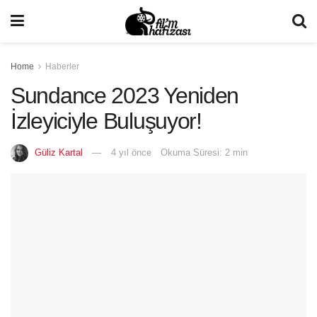
Home
Haberler
Sundance 2023 Yeniden
İzleyiciyle Buluşuyor!
Güliz Kartal
4 yıl önce
Okuma Süresi: 2 min