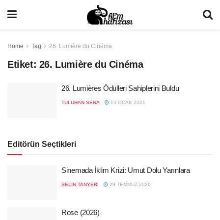
Home
Tag
26. Lumière du Cinéma
Etiket:
26. Lumière du Cinéma
26. Lumières Ödülleri Sahiplerini Buldu
TULUHAN SENA
15 OCAK 2021
Editörün Seçtikleri
Sinemada İklim Krizi: Umut Dolu Yarınlara
SELIN TANYERI
29 TEMMUZ 2026
Rose (2026)