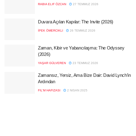
RABIA ELIF ÖZCAN
27 TEMMUZ 2026
Duvara Açılan Kapılar: The Invite (2026)
İPEK ÖMERCIKLI
26 TEMMUZ 2026
Zaman, Kibir ve Yabancılaşma: The Odyssey
(2026)
YAŞAR GÜLVEREN
23 TEMMUZ 2026
Zamansız, Yersiz, Ama Bize Dair: David Lynch’in
Ardından
FIL'M HAFIZASI
2 NISAN 2025