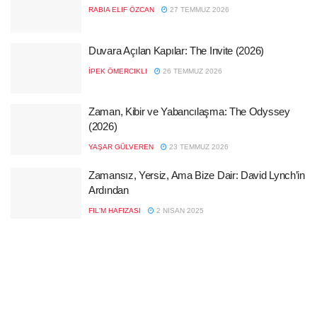
RABIA ELIF ÖZCAN
27 TEMMUZ 2026
Duvara Açılan Kapılar: The Invite (2026)
İPEK ÖMERCIKLI
26 TEMMUZ 2026
Zaman, Kibir ve Yabancılaşma: The Odyssey
(2026)
YAŞAR GÜLVEREN
23 TEMMUZ 2026
Zamansız, Yersiz, Ama Bize Dair: David Lynch’in
Ardından
FIL'M HAFIZASI
2 NISAN 2025