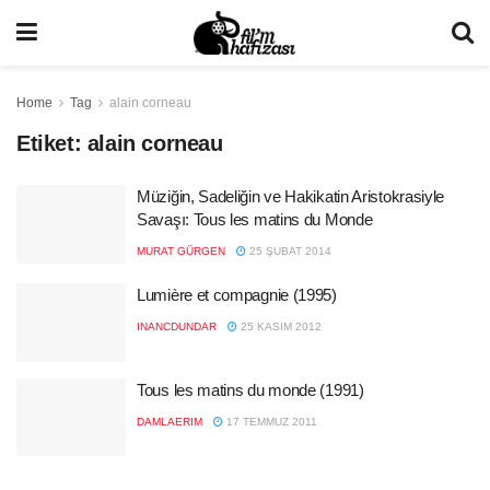
Home
Tag
alain corneau
Etiket:
alain corneau
Müziğin, Sadeliğin ve Hakikatin Aristokrasiyle
Savaşı: Tous les matins du Monde
MURAT GÜRGEN
25 ŞUBAT 2014
Lumière et compagnie (1995)
INANCDUNDAR
25 KASIM 2012
Tous les matins du monde (1991)
DAMLAERIM
17 TEMMUZ 2011