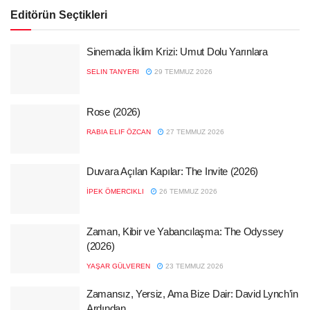
Editörün Seçtikleri
Sinemada İklim Krizi: Umut Dolu Yarınlara
SELIN TANYERI
29 TEMMUZ 2026
Rose (2026)
RABIA ELIF ÖZCAN
27 TEMMUZ 2026
Duvara Açılan Kapılar: The Invite (2026)
İPEK ÖMERCIKLI
26 TEMMUZ 2026
Zaman, Kibir ve Yabancılaşma: The Odyssey
(2026)
YAŞAR GÜLVEREN
23 TEMMUZ 2026
Zamansız, Yersiz, Ama Bize Dair: David Lynch’in
Ardından