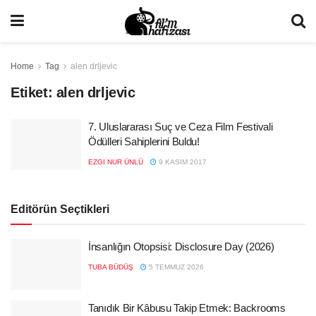
Home
Tag
alen drljevic
Etiket:
alen drljevic
7. Uluslararası Suç ve Ceza Film Festivali
Ödülleri Sahiplerini Buldu!
EZGI NUR ÜNLÜ
9 KASIM 2017
Editörün Seçtikleri
İnsanlığın Otopsisi: Disclosure Day (2026)
TUBA BÜDÜŞ
5 TEMMUZ 2026
Tanıdık Bir Kâbusu Takip Etmek: Backrooms