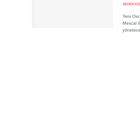
SEHER KI
Yeni Osc
Mescal i
yöneteceğ