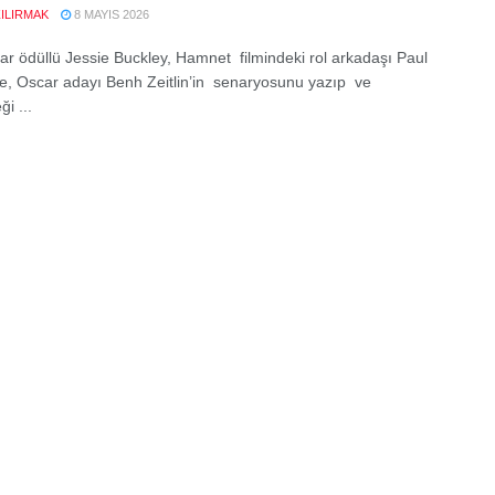
ZILIRMAK
8 MAYIS 2026
ar ödüllü Jessie Buckley, Hamnet filmindeki rol arkadaşı Paul
le, Oscar adayı Benh Zeitlin’in senaryosunu yazıp ve
i ...