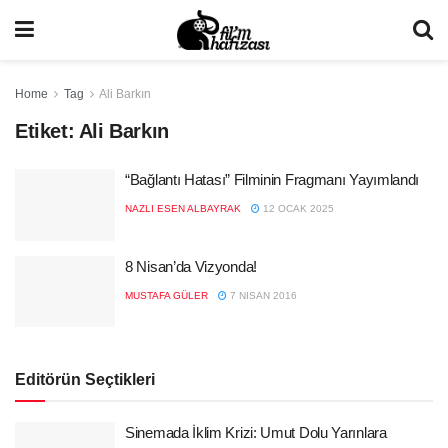
Home
Tag
Ali Barkın
Etiket:
Ali Barkın
“Bağlantı Hatası” Filminin Fragmanı Yayımlandı
NAZLI ESEN ALBAYRAK
12 OCAK 2025
8 Nisan’da Vizyonda!
MUSTAFA GÜLER
7 NISAN 2016
Editörün Seçtikleri
Sinemada İklim Krizi: Umut Dolu Yarınlara