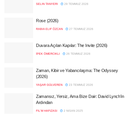
SELIN TANYERI
29 TEMMUZ 2026
Rose (2026)
RABIA ELIF ÖZCAN
27 TEMMUZ 2026
Duvara Açılan Kapılar: The Invite (2026)
İPEK ÖMERCIKLI
26 TEMMUZ 2026
Zaman, Kibir ve Yabancılaşma: The Odyssey
(2026)
YAŞAR GÜLVEREN
23 TEMMUZ 2026
Zamansız, Yersiz, Ama Bize Dair: David Lynch’in
Ardından
FIL'M HAFIZASI
2 NISAN 2025